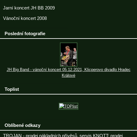
Jarní koncert JH BB 2009
Vánoční koncert 2008
Poslední fotografie
JH Big Band - vánoční koncert 05.12.2021, Klicperovo divadlo Hradec
Králové
Toplist
Oblíbené odkazy
TROJAN - prodej nákladních přívěsů, servis KNOTT; prodej