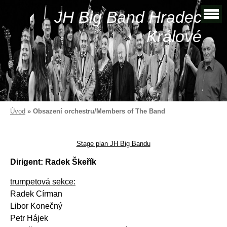
JH Big Band Hradec
Králové
Úvod
»
Obsazení orchestru/Members of The Band
Stage plan JH Big Bandu
Dirigent: Radek Škeřík
trumpetová sekce:
Radek Círman
Libor Konečný
Petr Hájek