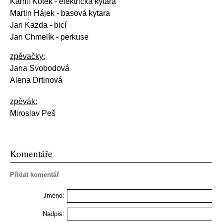
Kamil Kotek
- elektrická kytara
Martin Hájek - basová kytara
Jan Kazda - bicí
Jan Chmelík - perkuse
zpěvačky:
Jana Svobodová
Alena Drtinová
zpěvák:
Miroslav Peš
Komentáře
Přidat komentář
Jméno:
Nadpis: