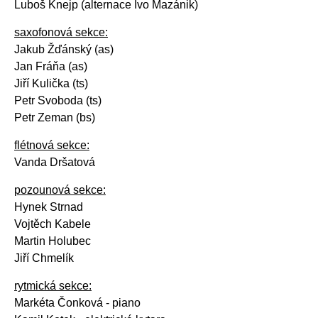
Luboš Knejp (alternace Ivo Mazánik)
saxofonová sekce:
Jakub Žďánský (as)
Jan Fráňa (as)
Jiří Kulička (ts)
Petr Svoboda (ts)
Petr Zeman (bs)
flétnová sekce:
Vanda Dršatová
pozounová sekce:
Hynek Strnad
Vojtěch Kabele
Martin Holubec
Jiří Chmelík
rytmická sekce:
Markéta Čonková - piano