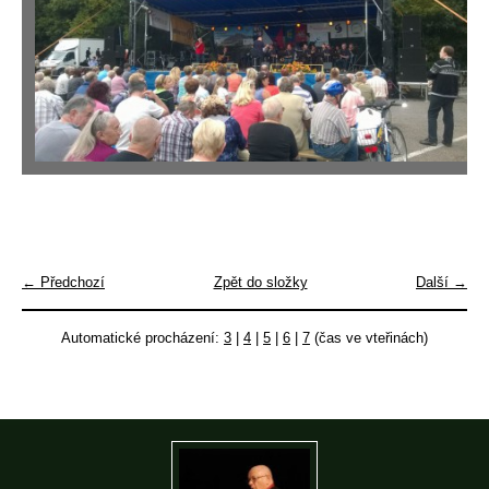
← Předchozí
Zpět do složky
Další →
Automatické procházení:
3
|
4
|
5
|
6
|
7
(čas ve vteřinách)