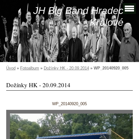
JH Big Band Hradec
Králové
Úvod
»
Fotoalbum
»
Dožínky HK - 20.09.2014
»
WP_20140920_005
Dožínky HK - 20.09.2014
WP_20140920_005