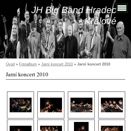
JH Big Band Hradec
Králové
Úvod
»
Fotoalbum
»
Jarní koncert 2010
»
Jarní koncert 2010
Jarní koncert 2010