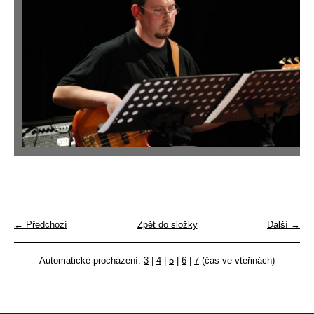
← Předchozí
Zpět do složky
Další →
Automatické procházení:
3
|
4
|
5
|
6
|
7
(čas ve vteřinách)