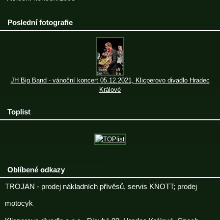
Poslední fotografie
JH Big Band - vánoční koncert 05.12.2021, Klicperovo divadlo Hradec
Králové
Toplist
Oblíbené odkazy
TROJAN - prodej nákladních přívěsů, servis KNOTT; prodej
motocyk