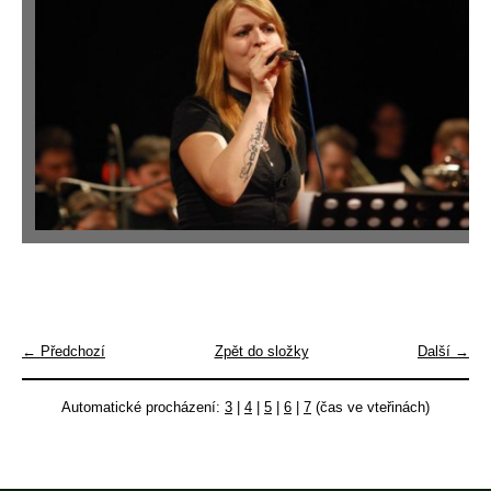
← Předchozí
Zpět do složky
Další →
Automatické procházení:
3
|
4
|
5
|
6
|
7
(čas ve vteřinách)