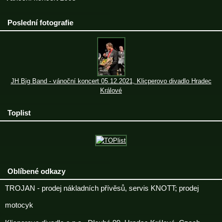
Poslední fotografie
JH Big Band - vánoční koncert 05.12.2021, Klicperovo divadlo Hradec
Králové
Toplist
Oblíbené odkazy
TROJAN - prodej nákladních přívěsů, servis KNOTT; prodej
motocyk