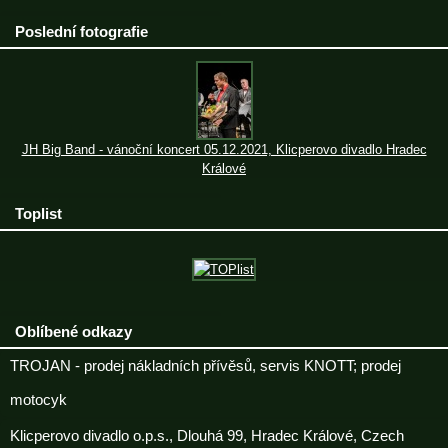
Poslední fotografie
JH Big Band - vánoční koncert 05.12.2021, Klicperovo divadlo Hradec
Králové
Toplist
Oblíbené odkazy
TROJAN - prodej nákladních přívěsů, servis KNOTT; prodej
motocyk
Klicperovo divadlo o.p.s., Dlouhá 99, Hradec Králové, Czech