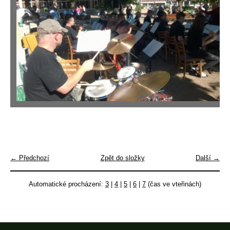
← Předchozí
Zpět do složky
Další →
Automatické procházení:
3
|
4
|
5
|
6
|
7
(čas ve vteřinách)