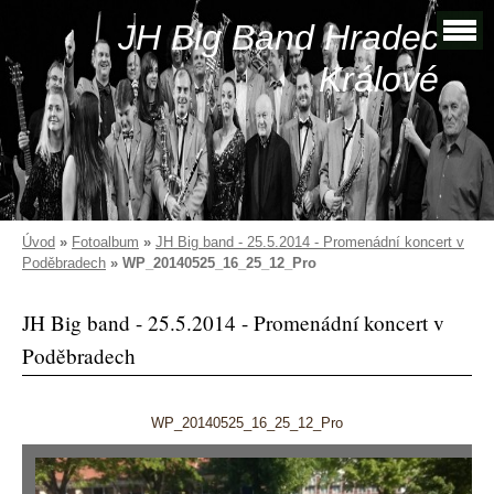
JH Big Band Hradec
Králové
Úvod
»
Fotoalbum
»
JH Big band - 25.5.2014 - Promenádní koncert v
Poděbradech
»
WP_20140525_16_25_12_Pro
JH Big band - 25.5.2014 - Promenádní koncert v
Poděbradech
WP_20140525_16_25_12_Pro