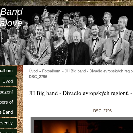
 Band
álové
oalbum
Úvod
»
Fotoalbum
»
JH Big band - Divadlo evropských regio
DSC_2796
Úvod
JH Big band - Divadlo evropských regionů -
sazení
ers of
DSC_2796
e Band
esently