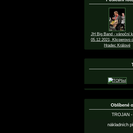
JH Big Band - vánoční k
05.12.2021, Klicperovo d
Hradec Králové
Oblíbené 
TROJAN - 
nákladních p