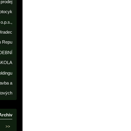
prodej
otocyk
o.p.s.,
Hradec
h Repu
DEBNÍ
ŠKOLA
oldingu
avba a
tových
Archiv
>>