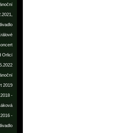
ánoční
2.2021,
divadlo
rálové
koncert
 Orlicí
5.2022
ánoční
t 2019
 2018 -
sáková
 2016 -
divadlo