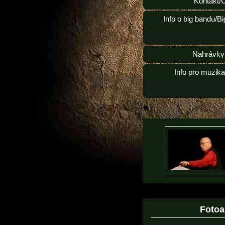
Kontakt/
Info o big bandu/B
Nahrávky
Info pro muzik
Foto