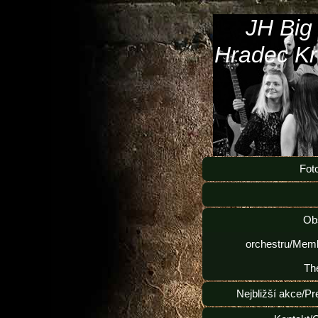
JH Big
Hradec Kr
Fot
Ob
orchestru/Memb
Th
Nejbližší akce/Pr