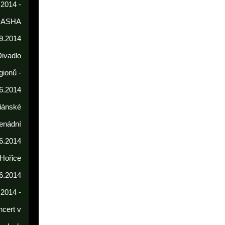
 2014 -
DASHA
9.2014
Divadlo
gionů -
6.2014
iánské
enádní
.6.2014
 Hořice
6.2014
.2014 -
cert v