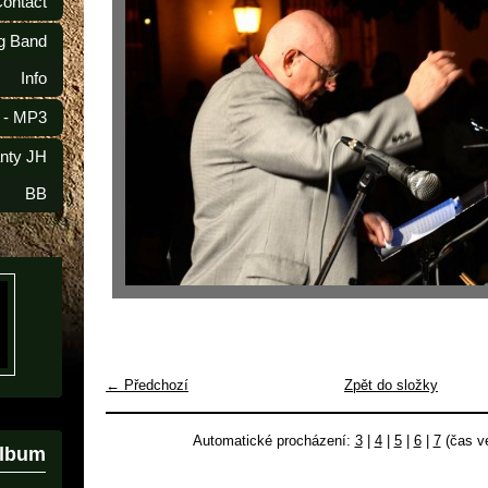
Contact
ig Band
Info
 - MP3
anty JH
BB
← Předchozí
Zpět do složky
Automatické procházení:
3
|
4
|
5
|
6
|
7
(čas ve
album