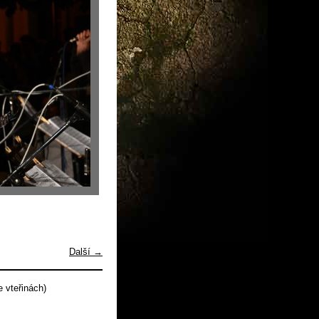
Další →
 vteřinách)