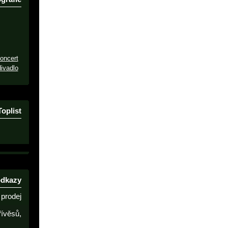
oncert
ivadlo
Toplist
odkazy
prodej
řívěsů,