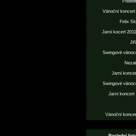
Poděb
Vánoční koncert
Felix S
Jarní kocert 2011
Jiř
Swingové vánoc
Neza
Jarní konce
Swingové vánoc
Jarní koncert
Vánoční koncer
Poslední foto