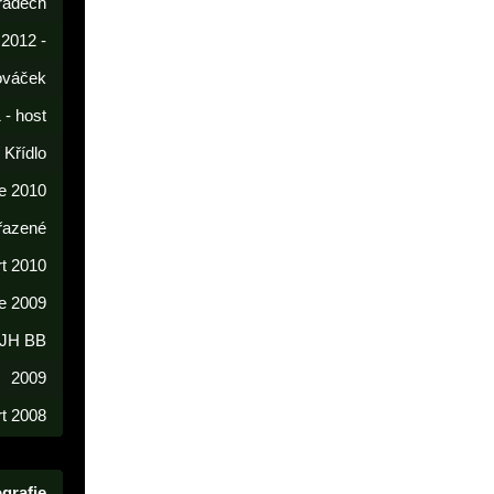
radech
 2012 -
lováček
 - host
í Křídlo
e 2010
řazené
rt 2010
e 2009
 JH BB
2009
t 2008
grafie