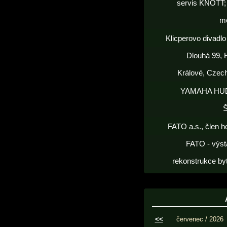
servis KNOTT; 
m
Klicperovo divadlo 
Dlouhá 99, 
Králové, Czec
YAMAHA HU
FATO a.s., člen h
FATO - výst
rekonstrukce by
<<
červenec / 2026