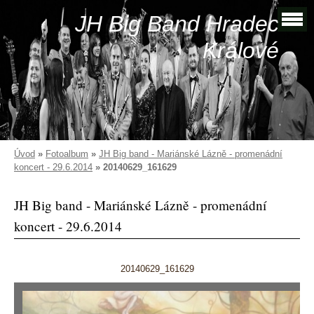
JH Big Band Hradec
Králové
Úvod
»
Fotoalbum
»
JH Big band - Mariánské Lázně - promenádní
koncert - 29.6.2014
»
20140629_161629
JH Big band - Mariánské Lázně - promenádní
koncert - 29.6.2014
20140629_161629