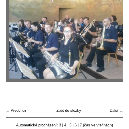
← Předchozí
Zpět do složky
Další →
Automatické procházení:
3
|
4
|
5
|
6
|
7
(čas ve vteřinách)