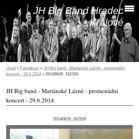
JH Big Band Hradec
Králové
Úvod
»
Fotoalbum
»
JH Big band - Mariánské Lázně - promenádní
koncert - 29.6.2014
»
20140629_162320
JH Big band - Mariánské Lázně - promenádní
koncert - 29.6.2014
20140629_162320