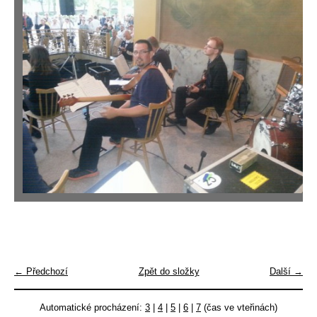
← Předchozí
Zpět do složky
Další →
Automatické procházení:
3
|
4
|
5
|
6
|
7
(čas ve vteřinách)