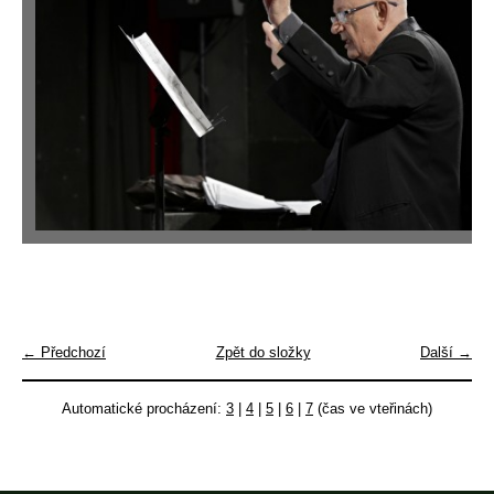
← Předchozí
Zpět do složky
Další →
Automatické procházení:
3
|
4
|
5
|
6
|
7
(čas ve vteřinách)