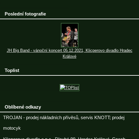
Poslední fotografie
JH Big Band - vánoční koncert 05.12.2021, Klicperovo divadlo Hradec
Králové
Toplist
Oblíbené odkazy
TROJAN - prodej nákladních přívěsů, servis KNOTT; prodej
motocyk