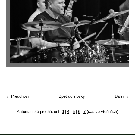
← Předchozí
Zpět do složky
Další →
Automatické procházení:
3
|
4
|
5
|
6
|
7
(čas ve vteřinách)