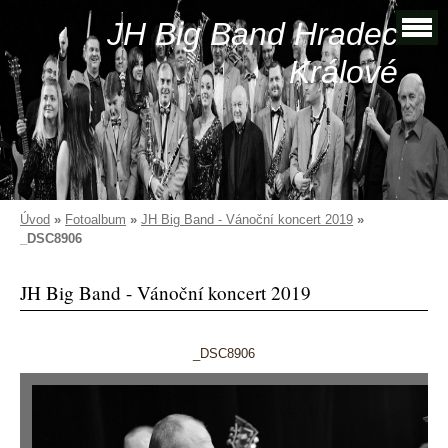
JH Big Band Hradec
Králové
Úvod
»
Fotoalbum
»
JH Big Band - Vánoční koncert 2019
»
_DSC8906
JH Big Band - Vánoční koncert 2019
_DSC8906