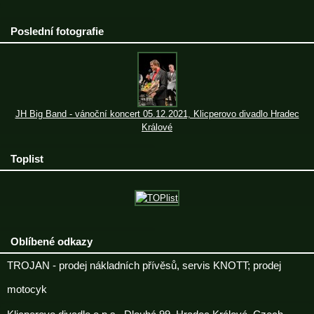
Poslední fotografie
JH Big Band - vánoční koncert 05.12.2021, Klicperovo divadlo Hradec
Králové
Toplist
Oblíbené odkazy
TROJAN - prodej nákladních přívěsů, servis KNOTT; prodej
motocyk