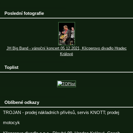
Poslední fotografie
JH Big Band - vánoční koncert 05.12.2021, Klicperovo divadlo Hradec
Králové
Toplist
Oblíbené odkazy
TROJAN - prodej nákladních přívěsů, servis KNOTT; prodej
motocyk