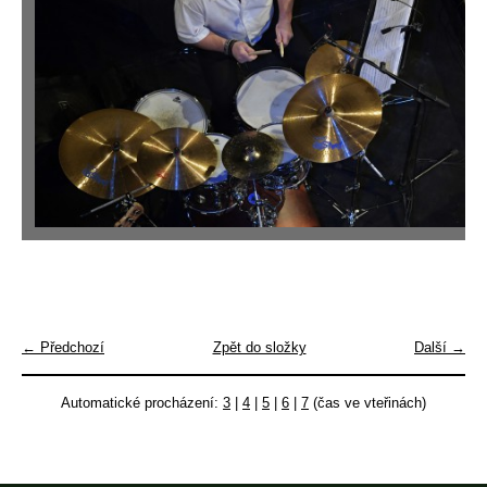
← Předchozí
Zpět do složky
Další →
Automatické procházení:
3
|
4
|
5
|
6
|
7
(čas ve vteřinách)