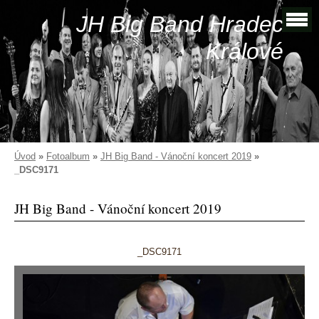
JH Big Band Hradec
Králové
Úvod
»
Fotoalbum
»
JH Big Band - Vánoční koncert 2019
»
_DSC9171
JH Big Band - Vánoční koncert 2019
_DSC9171