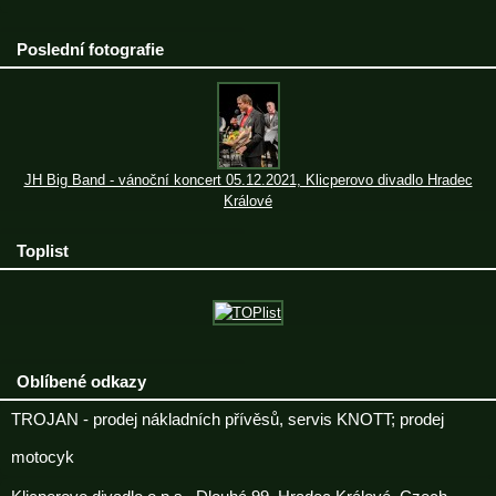
Poslední fotografie
JH Big Band - vánoční koncert 05.12.2021, Klicperovo divadlo Hradec
Králové
Toplist
Oblíbené odkazy
TROJAN - prodej nákladních přívěsů, servis KNOTT; prodej
motocyk