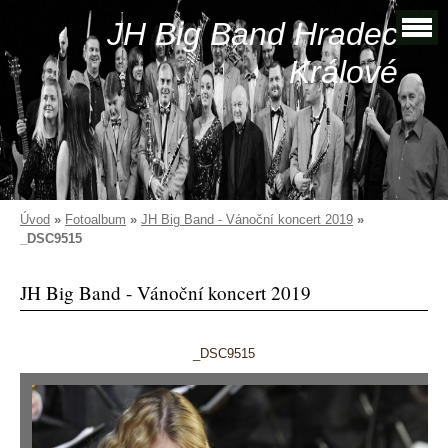
JH Big Band Hradec
Králové
Úvod
»
Fotoalbum
»
JH Big Band - Vánoční koncert 2019
»
_DSC9515
JH Big Band - Vánoční koncert 2019
_DSC9515