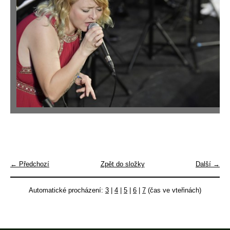
← Předchozí
Zpět do složky
Další →
Automatické procházení:
3
|
4
|
5
|
6
|
7
(čas ve vteřinách)