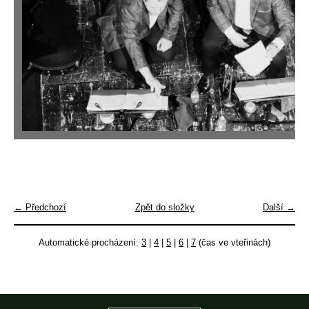
← Předchozí
Zpět do složky
Další →
Automatické procházení:
3
|
4
|
5
|
6
|
7
(čas ve vteřinách)