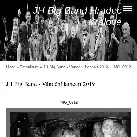
JH Big Band Hradec
Králové
Úvod
»
Fotoalbum
»
JH Big Band - Vánoční koncert 2019
»
IMG_0912
JH Big Band - Vánoční koncert 2019
IMG_0912