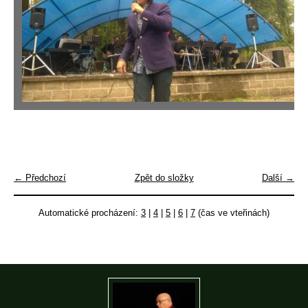
← Předchozí
Zpět do složky
Další →
Automatické procházení:
3
|
4
|
5
|
6
|
7
(čas ve vteřinách)