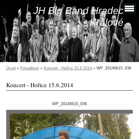
JH Big Band Hradec
Králové
Úvod
»
Fotoalbum
»
Koncert - Hořice 15.6.2014
»
WP_20140615_036
Koncert - Hořice 15.6.2014
WP_20140615_036