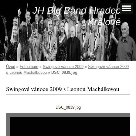
JH Big Band Hradec
Králové
Úvod
»
Fotoalbum
»
Swingové vánoce 2009
»
Swingové vánoce 2009
s Leonou Machálkovou
»
DSC_0839.jpg
Swingové vánoce 2009 s Leonou Machálkovou
DSC_0839.jpg