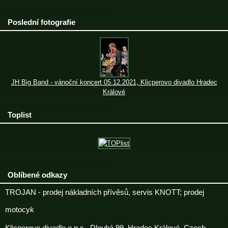
Poslední fotografie
JH Big Band - vánoční koncert 05.12.2021, Klicperovo divadlo Hradec
Králové
Toplist
Oblíbené odkazy
TROJAN - prodej nákladních přívěsů, servis KNOTT; prodej
motocyk