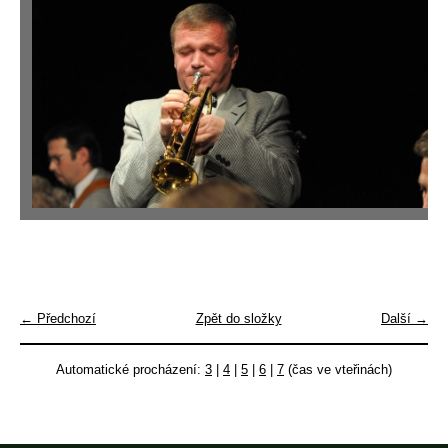
← Předchozí
Zpět do složky
Další →
Automatické procházení:
3
|
4
|
5
|
6
|
7
(čas ve vteřinách)