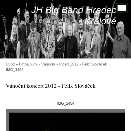
JH Big Band Hradec
Králové
Úvod
»
Fotoalbum
»
Vánoční koncert 2012 - Felix Slováček
»
IMG_1454
Vánoční koncert 2012 - Felix Slováček
IMG_1454