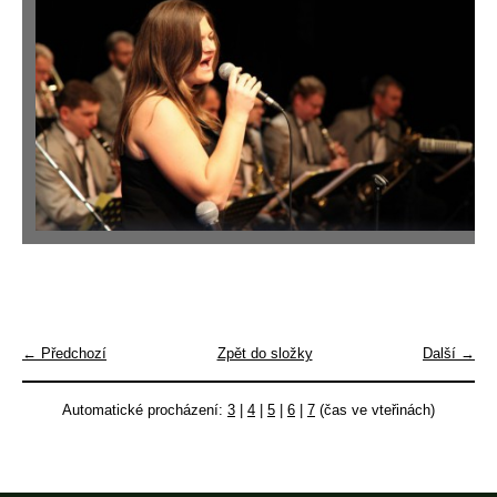
← Předchozí
Zpět do složky
Další →
Automatické procházení:
3
|
4
|
5
|
6
|
7
(čas ve vteřinách)