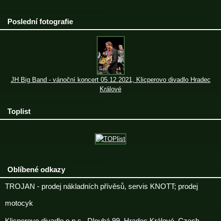
Poslední fotografie
JH Big Band - vánoční koncert 05.12.2021, Klicperovo divadlo Hradec
Králové
Toplist
Oblíbené odkazy
TROJAN - prodej nákladních přívěsů, servis KNOTT; prodej
motocyk