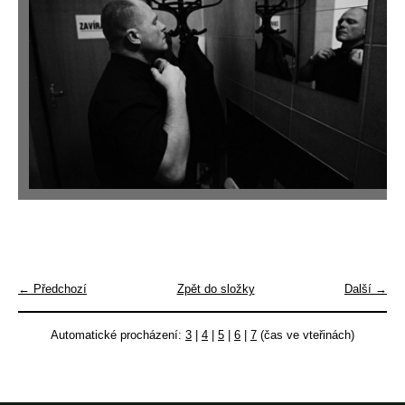
← Předchozí
Zpět do složky
Další →
Automatické procházení:
3
|
4
|
5
|
6
|
7
(čas ve vteřinách)