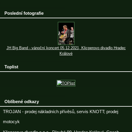
Poslední fotografie
JH Big Band - vánoční koncert 05.12.2021, Klicperovo divadlo Hradec
Králové
Toplist
Oblíbené odkazy
TROJAN - prodej nákladních přívěsů, servis KNOTT; prodej
motocyk