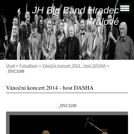
JH Big Band Hradec
Králové
Úvod
»
Fotoalbum
»
Vánoční koncert 2014 - host DASHA
»
_DSC1108
Vánoční koncert 2014 - host DASHA
_DSC1108