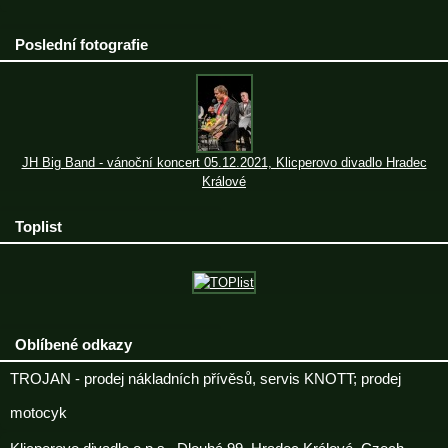
Poslední fotografie
JH Big Band - vánoční koncert 05.12.2021, Klicperovo divadlo Hradec
Králové
Toplist
Oblíbené odkazy
TROJAN - prodej nákladních přívěsů, servis KNOTT; prodej
motocyk