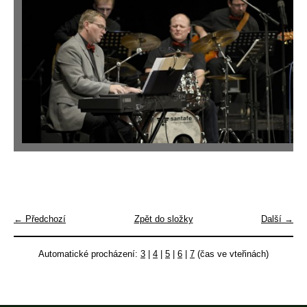
← Předchozí
Zpět do složky
Další →
Automatické procházení:
3
|
4
|
5
|
6
|
7
(čas ve vteřinách)