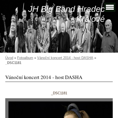
JH Big Band Hradec
Králové
Úvod
»
Fotoalbum
»
Vánoční koncert 2014 - host DASHA
»
_DSC1181
Vánoční koncert 2014 - host DASHA
_DSC1181