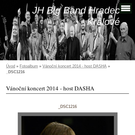
JH Big Band Hradec
Králové
Úvod
»
Fotoalbum
»
Vánoční koncert 2014 - host DASHA
»
_DSC1216
Vánoční koncert 2014 - host DASHA
_DSC1216