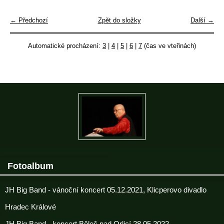
← Předchozí
Zpět do složky
Další →
Automatické procházení:
3
|
4
|
5
|
6
|
7
(čas ve vteřinách)
Fotoalbum
JH Big Band - vánoční koncert 05.12.2021, Klicperovo divadlo
Hradec Králové
JH Big Band - koncert Běleč nad Orlicí 28.05.2022