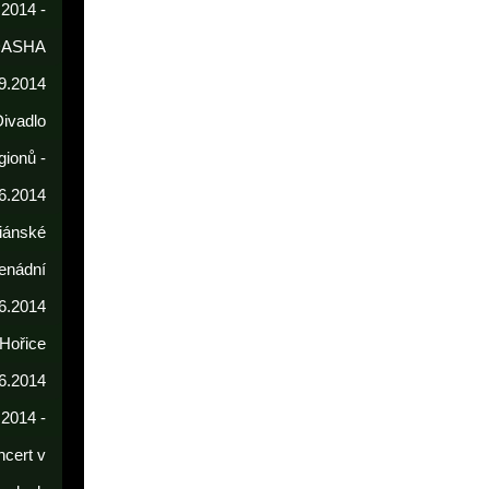
 2014 -
DASHA
9.2014
Divadlo
gionů -
6.2014
iánské
enádní
.6.2014
 Hořice
6.2014
.2014 -
cert v