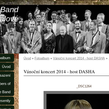
 Band
álové
oalbum
Úvod
»
Fotoalbum
»
Vánoční koncert 2014 - host DASHA
»
Úvod
Vánoční koncert 2014 - host DASHA
sazení
ers of
_DSC1264
e Band
esently