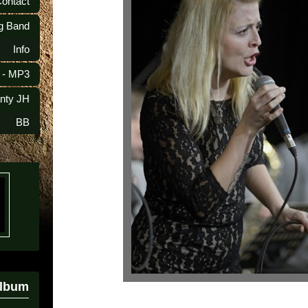
Contact
ig Band
Info
 - MP3
anty JH
BB
album