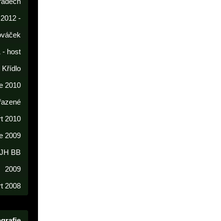
radech
 2012 -
lováček
 - host
í Křídlo
e 2010
řazené
rt 2010
e 2009
 JH BB
2009
t 2008
grafie