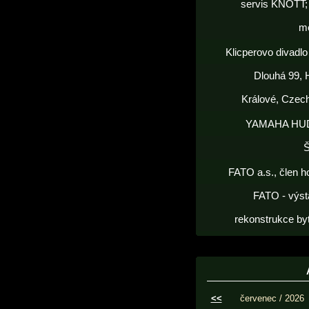
servis KNOTT; 
m
Klicperovo divadlo 
Dlouhá 99, 
Králové, Czec
YAMAHA HU
FATO a.s., člen h
FATO - výst
rekonstrukce by
<<
červenec / 2026