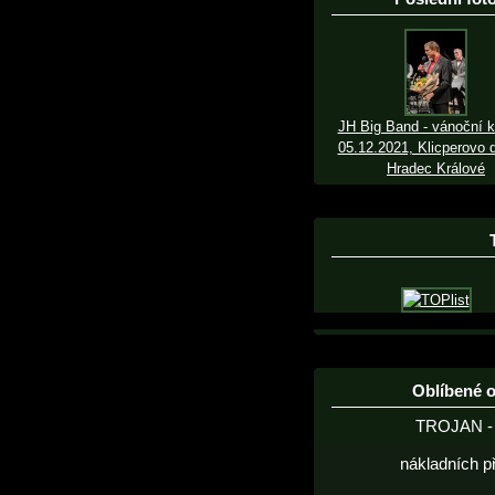
JH Big Band - vánoční k
05.12.2021, Klicperovo d
Hradec Králové
Oblíbené 
TROJAN - 
nákladních p