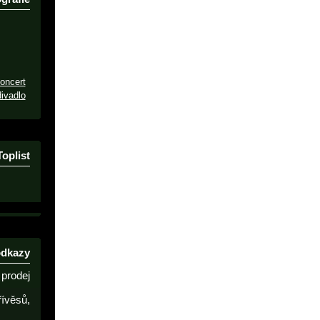
oncert
ivadlo
Toplist
odkazy
prodej
řívěsů,