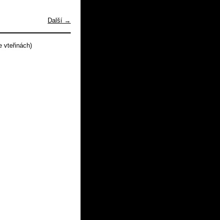
Další →
 vteřinách)