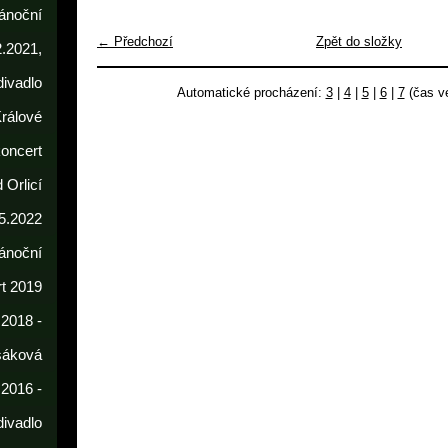
ánoční
← Předchozí
Zpět do složky
2.2021,
divadlo
Automatické procházení:
3
|
4
|
5
|
6
|
7
(čas ve
rálové
koncert
 Orlicí
5.2022
ánoční
t 2019
 2018 -
sáková
 2016 -
divadlo