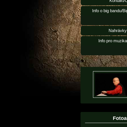
Kontakt/
Info o big bandu/B
Nahrávky
Info pro muzik
Foto