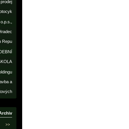
prodej
otocyk
o.p.s.,
Hradec
h Repu
DEBNÍ
ŠKOLA
oldingu
avba a
tových
Archiv
>>