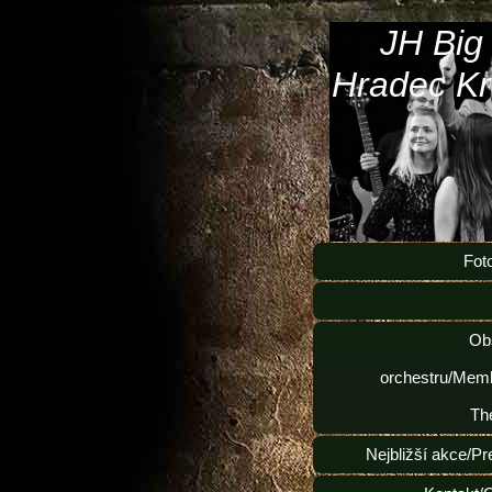
JH Big
Hradec Kr
Fot
Ob
orchestru/Memb
Th
Nejbližší akce/Pr