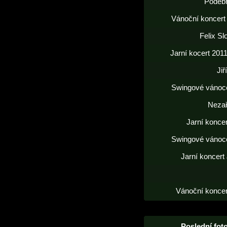
Poděb
Vánoční koncert
Felix S
Jarní kocert 2011
Jiř
Swingové vánoc
Neza
Jarní konce
Swingové vánoc
Jarní koncert
Vánoční koncer
Poslední foto