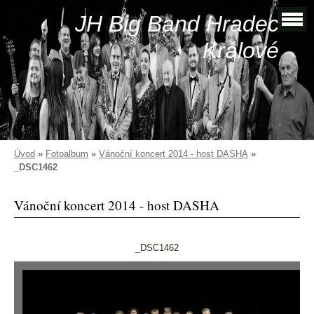
JH Big Band Hradec
Králové
Úvod
»
Fotoalbum
»
Vánoční koncert 2014 - host DASHA
»
_DSC1462
Vánoční koncert 2014 - host DASHA
_DSC1462