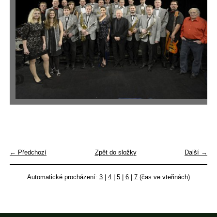
← Předchozí
Zpět do složky
Další →
Automatické procházení:
3
|
4
|
5
|
6
|
7
(čas ve vteřinách)