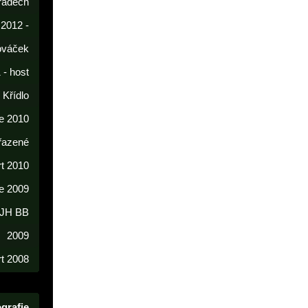
radech
 2012 -
lováček
 - host
í Křídlo
e 2010
řazené
rt 2010
e 2009
 JH BB
2009
t 2008
grafie