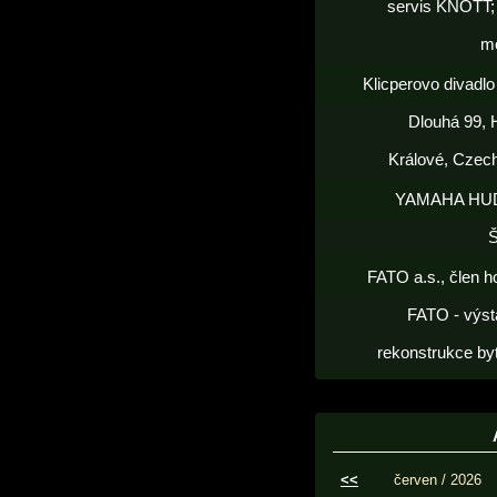
servis KNOTT; 
m
Klicperovo divadlo 
Dlouhá 99, 
Králové, Czec
YAMAHA HU
FATO a.s., člen h
FATO - výst
rekonstrukce by
<<
červen / 2026