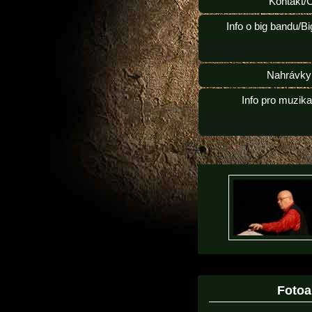
Kontakt/
Info o big bandu/B
Nahrávky
Info pro muzik
Foto