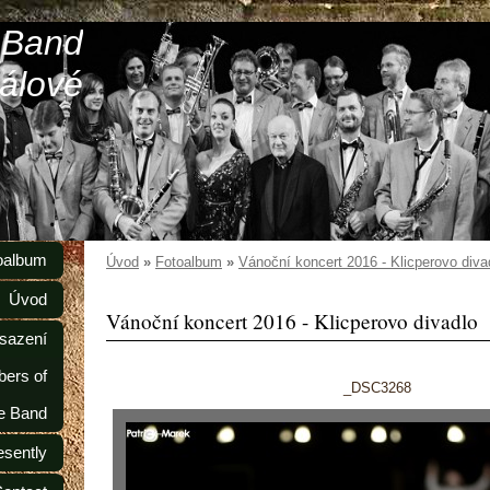
 Band
álové
oalbum
Úvod
»
Fotoalbum
»
Vánoční koncert 2016 - Klicperovo diva
Úvod
Vánoční koncert 2016 - Klicperovo divadlo
sazení
ers of
_DSC3268
e Band
esently