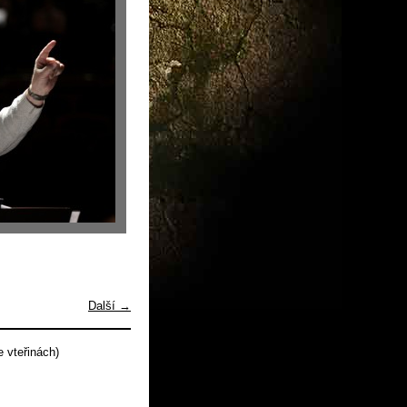
Další →
 vteřinách)