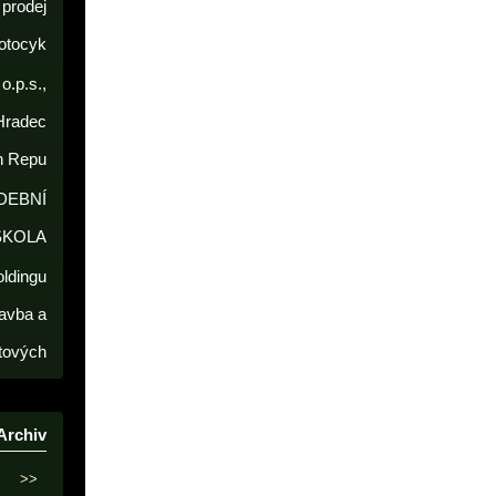
prodej
otocyk
o.p.s.,
Hradec
h Repu
DEBNÍ
ŠKOLA
oldingu
avba a
tových
Archiv
>>