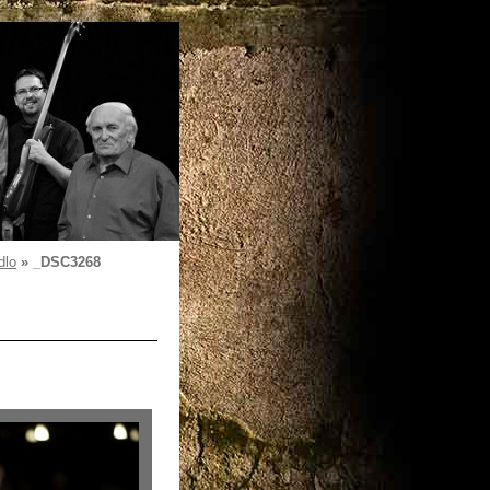
dlo
»
_DSC3268