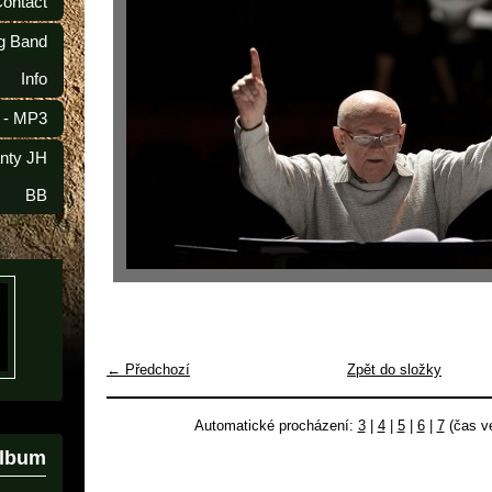
Contact
ig Band
Info
 - MP3
anty JH
BB
← Předchozí
Zpět do složky
Automatické procházení:
3
|
4
|
5
|
6
|
7
(čas ve
album