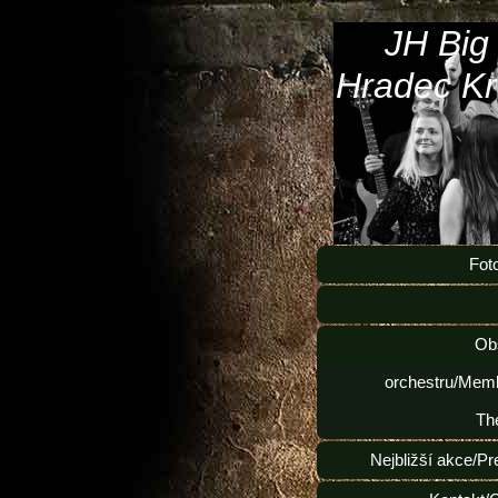
JH Big
Hradec Kr
Fot
Ob
orchestru/Memb
Th
Nejbližší akce/Pr