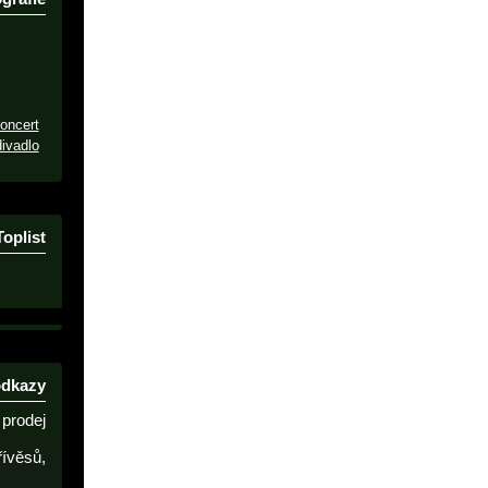
oncert
ivadlo
Toplist
odkazy
prodej
řívěsů,