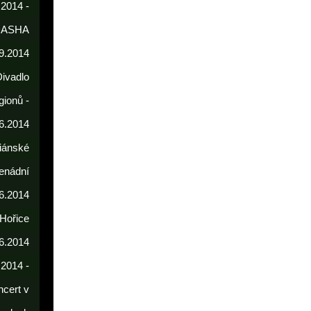
 2014 -
DASHA
9.2014
Divadlo
gionů -
6.2014
iánské
enádní
.6.2014
 Hořice
6.2014
.2014 -
cert v