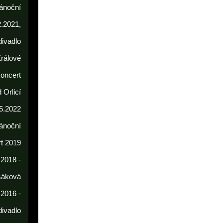
ánoční
2.2021,
divadlo
rálové
koncert
 Orlicí
5.2022
ánoční
t 2019
 2018 -
sáková
 2016 -
divadlo