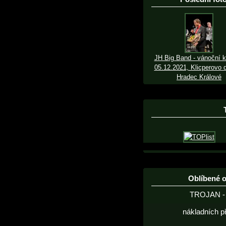
JH Big Band - vánoční k
05.12.2021, Klicperovo d
Hradec Králové
Oblíbené 
TROJAN - 
nákladních p