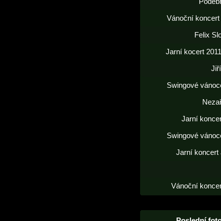
Poděb
Vánoční koncert
Felix S
Jarní kocert 2011
Jiř
Swingové vánoc
Neza
Jarní konce
Swingové vánoc
Jarní koncert
Vánoční koncer
Poslední foto