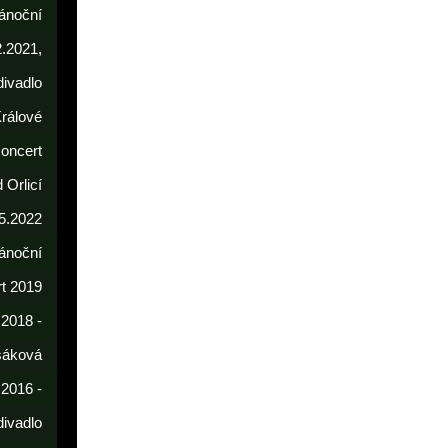
ánoční
2.2021,
divadlo
rálové
koncert
 Orlicí
5.2022
ánoční
t 2019
 2018 -
sáková
 2016 -
divadlo