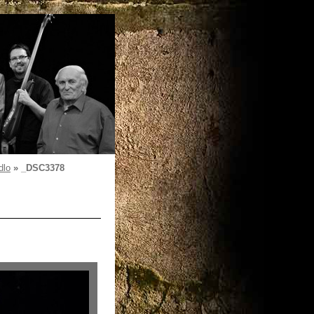
dlo
»
_DSC3378