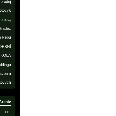
prodej
otocyk
o.p.s.,
Hradec
h Repu
DEBNÍ
ŠKOLA
oldingu
avba a
tových
Archiv
>>