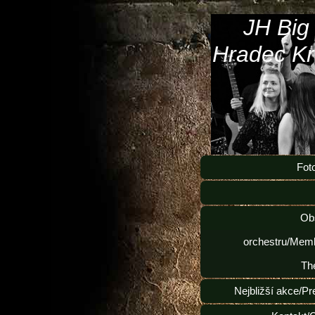
JH Big
Hradec Kr
Fot
Ob
orchestru/Memb
Th
Nejbližší akce/Pr