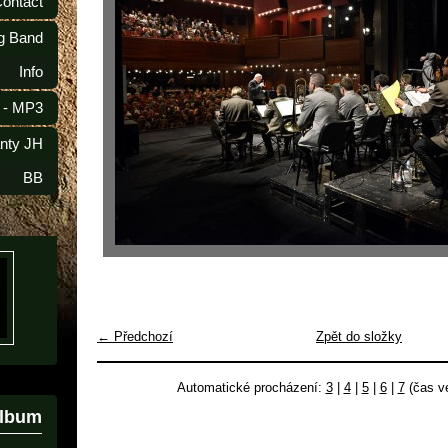
Contact
ig Band
Info
 - MP3
anty JH
BB
← Předchozí
Zpět do složky
Automatické procházení:
3
|
4
|
5
|
6
|
7
(čas ve
album