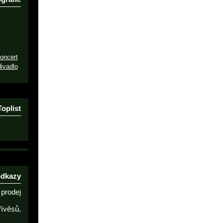
oncert
ivadlo
Toplist
odkazy
prodej
řívěsů,