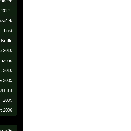
radech
 2012 -
lováček
 - host
í Křídlo
e 2010
řazené
rt 2010
e 2009
 JH BB
2009
t 2008
grafie