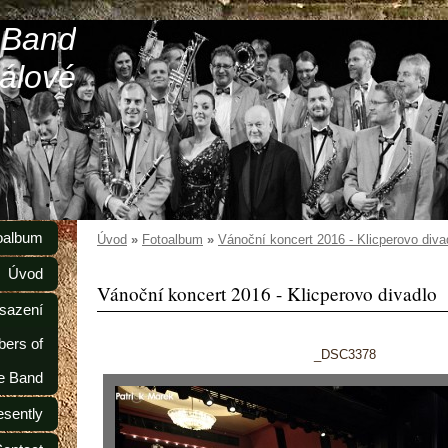
 Band
álové
oalbum
Úvod
»
Fotoalbum
»
Vánoční koncert 2016 - Klicperovo diva
Úvod
Vánoční koncert 2016 - Klicperovo divadlo
sazení
ers of
_DSC3378
e Band
esently