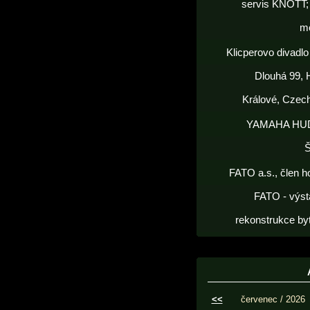
servis KNOTT; 
m
Klicperovo divadlo 
Dlouhá 99, 
Králové, Czec
YAMAHA HU
FATO a.s., člen h
FATO - výst
rekonstrukce by
<<
červenec / 2026