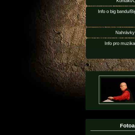
Kontakt/
Info o big bandu/B
Nahrávky
Info pro muzik
Foto