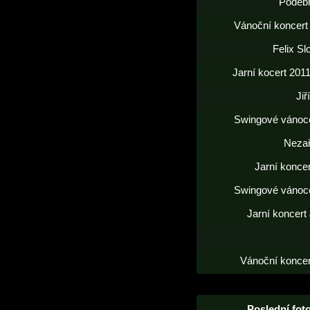
Poděb
Vánoční koncert
Felix S
Jarní kocert 2011
Jiř
Swingové vánoc
Neza
Jarní konce
Swingové vánoc
Jarní koncert
Vánoční koncer
Poslední foto