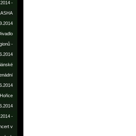
 2014 -
DASHA
9.2014
Divadlo
gionů -
6.2014
iánské
enádní
.6.2014
 Hořice
6.2014
.2014 -
cert v