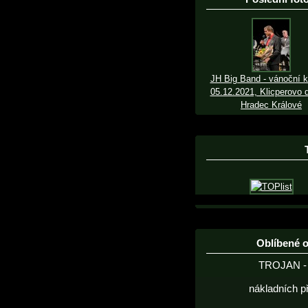
JH Big Band - vánoční k
05.12.2021, Klicperovo d
Hradec Králové
Oblíbené 
TROJAN - 
nákladních p