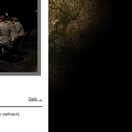
Další →
 vteřinách)