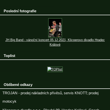
Poslední fotografie
JH Big Band - vánoční koncert 05.12.2021, Klicperovo divadlo Hradec
Králové
Toplist
Oblíbené odkazy
TROJAN - prodej nákladních přívěsů, servis KNOTT; prodej
motocyk