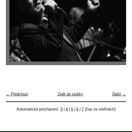
← Předchozí
Zpět do složky
Další →
Automatické procházení:
3
|
4
|
5
|
6
|
7
(čas ve vteřinách)