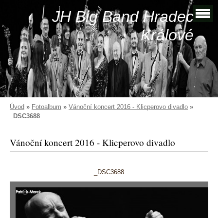
JH Big Band Hradec
Králové
Úvod
»
Fotoalbum
»
Vánoční koncert 2016 - Klicperovo divadlo
»
_DSC3688
Vánoční koncert 2016 - Klicperovo divadlo
_DSC3688