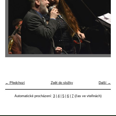
← Předchozí
Zpět do složky
Další →
Automatické procházení:
3
|
4
|
5
|
6
|
7
(čas ve vteřinách)