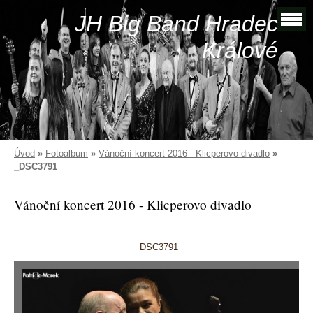
JH Big Band Hradec
Králové
Úvod
»
Fotoalbum
»
Vánoční koncert 2016 - Klicperovo divadlo
»
_DSC3791
Vánoční koncert 2016 - Klicperovo divadlo
_DSC3791