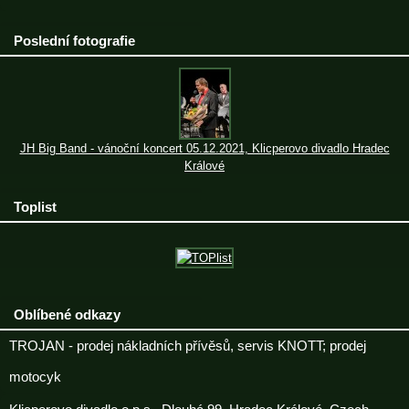
Poslední fotografie
JH Big Band - vánoční koncert 05.12.2021, Klicperovo divadlo Hradec
Králové
Toplist
Oblíbené odkazy
TROJAN - prodej nákladních přívěsů, servis KNOTT; prodej
motocyk