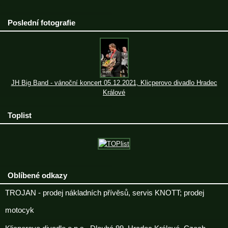
Poslední fotografie
JH Big Band - vánoční koncert 05.12.2021, Klicperovo divadlo Hradec
Králové
Toplist
Oblíbené odkazy
TROJAN - prodej nákladních přívěsů, servis KNOTT; prodej
motocyk