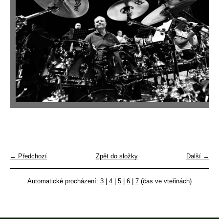
← Předchozí
Zpět do složky
Další →
Automatické procházení:
3
|
4
|
5
|
6
|
7
(čas ve vteřinách)