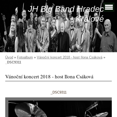
JH Big Band Hradec
Králové
Úvod
»
Fotoalbum
»
Vánoční koncert 2018 - host Ilona Csáková
»
_DSC9311
Vánoční koncert 2018 - host Ilona Csáková
_DSC9311