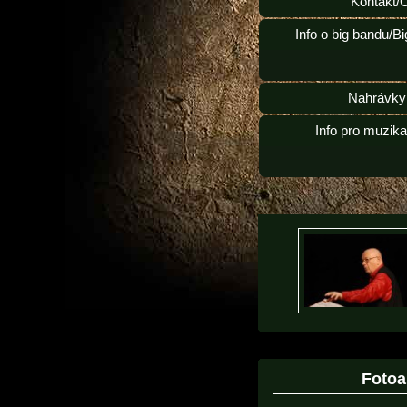
Kontakt/
Info o big bandu/B
Nahrávky
Info pro muzik
Foto