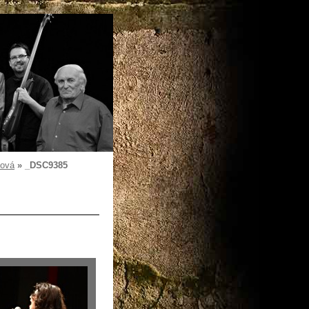
ková
»
_DSC9385