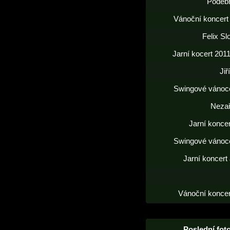
Poděb
Vánoční koncert
Felix S
Jarní kocert 2011
Jiř
Swingové vánoc
Neza
Jarní konce
Swingové vánoc
Jarní koncert
Vánoční koncer
Poslední foto