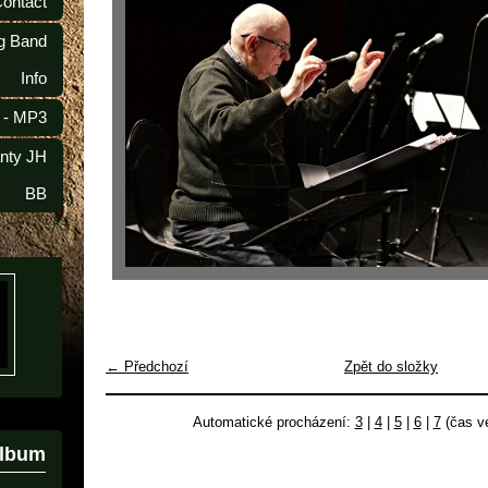
Contact
ig Band
Info
 - MP3
anty JH
BB
← Předchozí
Zpět do složky
Automatické procházení:
3
|
4
|
5
|
6
|
7
(čas ve
album