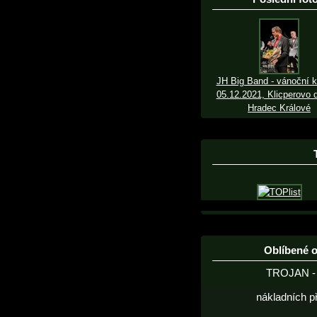
JH Big Band - vánoční k
05.12.2021, Klicperovo d
Hradec Králové
Oblíbené 
TROJAN - 
nákladních p