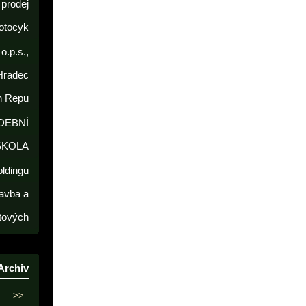
prodej
otocyk
o.p.s.,
Hradec
h Repu
DEBNÍ
ŠKOLA
oldingu
avba a
tových
Archiv
>>