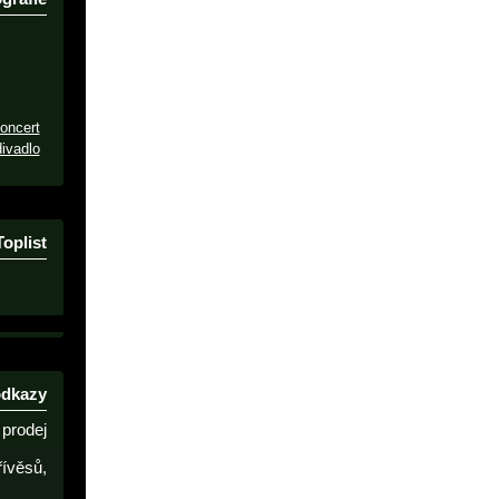
oncert
ivadlo
Toplist
odkazy
prodej
řívěsů,