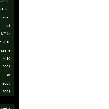
radech
 2012 -
lováček
 - host
í Křídlo
e 2010
řazené
rt 2010
e 2009
 JH BB
2009
t 2008
grafie