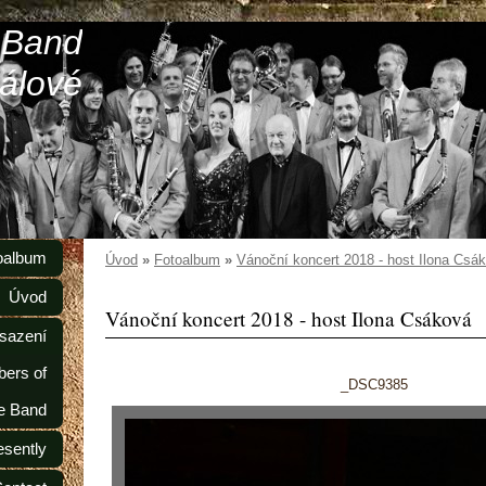
 Band
álové
oalbum
Úvod
»
Fotoalbum
»
Vánoční koncert 2018 - host Ilona Csá
Úvod
Vánoční koncert 2018 - host Ilona Csáková
sazení
ers of
_DSC9385
e Band
esently