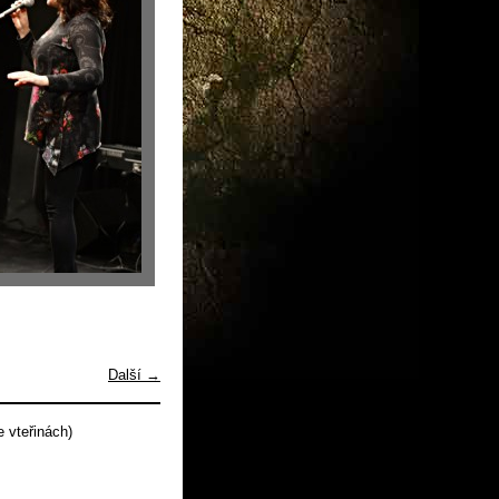
Další →
 vteřinách)