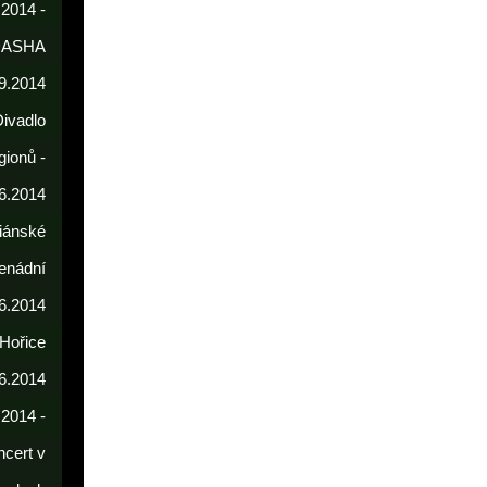
 2014 -
DASHA
9.2014
Divadlo
gionů -
6.2014
iánské
enádní
.6.2014
 Hořice
6.2014
.2014 -
cert v