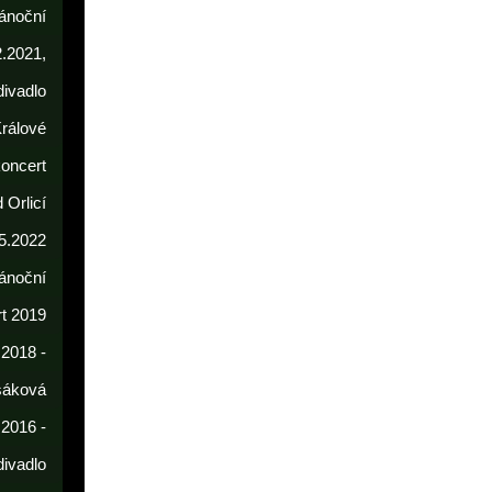
ánoční
2.2021,
divadlo
rálové
koncert
 Orlicí
5.2022
ánoční
t 2019
 2018 -
sáková
 2016 -
divadlo