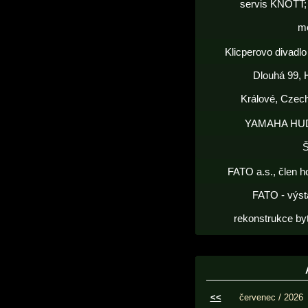
servis KNOTT; 
m
Klicperovo divadlo 
Dlouhá 99, 
Králové, Czec
YAMAHA HU
FATO a.s., člen h
FATO - výst
rekonstrukce by
<<
červenec / 2026