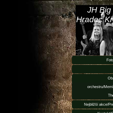
JH Big
Hradec Kr
Fot
Ob
orchestru/Memb
Th
Nejbližší akce/Pr