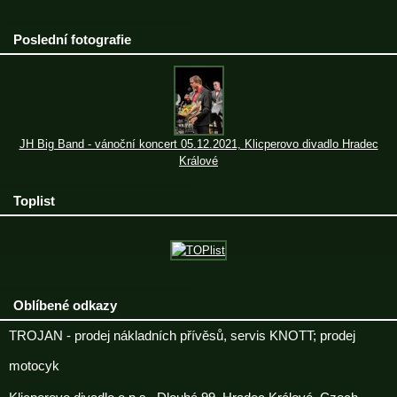
Poslední fotografie
JH Big Band - vánoční koncert 05.12.2021, Klicperovo divadlo Hradec
Králové
Toplist
Oblíbené odkazy
TROJAN - prodej nákladních přívěsů, servis KNOTT; prodej
motocyk