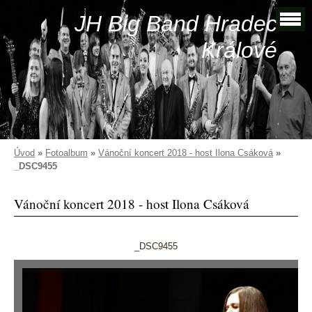
JH Big Band Hradec
Králové
Úvod
»
Fotoalbum
»
Vánoční koncert 2018 - host Ilona Csáková
»
_DSC9455
Vánoční koncert 2018 - host Ilona Csáková
_DSC9455