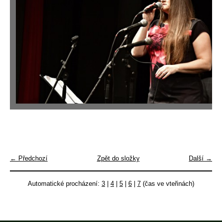
← Předchozí
Zpět do složky
Další →
Automatické procházení:
3
|
4
|
5
|
6
|
7
(čas ve vteřinách)