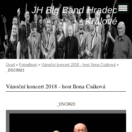
JH Big Band Hradec
Králové
Úvod
»
Fotoalbum
»
Vánoční koncert 2018 - host Ilona Csáková
»
_DSC9923
Vánoční koncert 2018 - host Ilona Csáková
_DSC9923