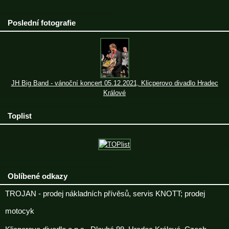
Poslední fotografie
JH Big Band - vánoční koncert 05.12.2021, Klicperovo divadlo Hradec
Králové
Toplist
Oblíbené odkazy
TROJAN - prodej nákladních přívěsů, servis KNOTT; prodej
motocyk