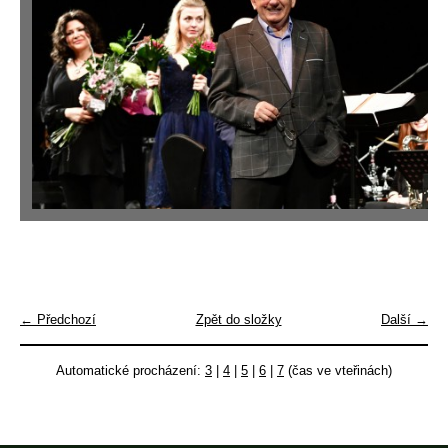
← Předchozí
Zpět do složky
Další →
Automatické procházení:
3
|
4
|
5
|
6
|
7
(čas ve vteřinách)