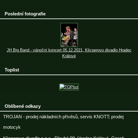
Poslední fotografie
JH Big Band - vánoční koncert 05.12.2021, Klicperovo divadlo Hradec
Králové
Toplist
Oblíbené odkazy
TROJAN - prodej nákladních přívěsů, servis KNOTT; prodej
motocyk