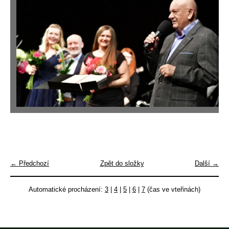
← Předchozí
Zpět do složky
Další →
Automatické procházení:
3
|
4
|
5
|
6
|
7
(čas ve vteřinách)