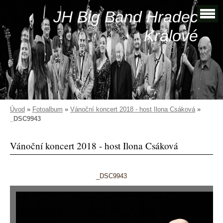
JH Big Band Hradec
Králové
Úvod
»
Fotoalbum
»
Vánoční koncert 2018 - host Ilona Csáková
»
_DSC9943
Vánoční koncert 2018 - host Ilona Csáková
_DSC9943