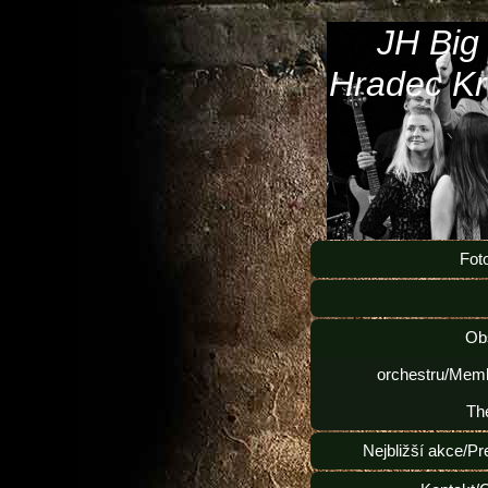
JH Big
Hradec Kr
Fot
Ob
orchestru/Memb
Th
Nejbližší akce/Pr