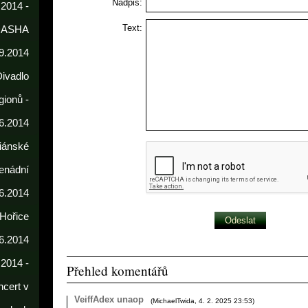
Nadpis:
 2014 -
Text:
DASHA
9.2014
Divadlo
gionů -
6.2014
iánské
enádní
.6.2014
 Hořice
6.2014
.2014 -
Přehled komentářů
cert v
VeiffAdex unaop
(
MichaelTwida
,
4. 2. 2025
23:53
)