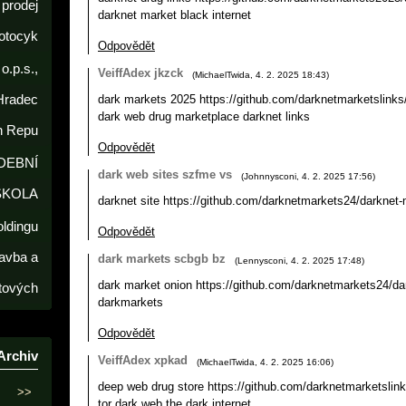
prodej
darknet market black internet
otocyk
Odpovědět
o.p.s.,
VeiffAdex jkzck
(
MichaelTwida
,
4. 2. 2025
18:43
)
Hradec
dark markets 2025 https://github.com/darknetmarketslinks
dark web drug marketplace darknet links
h Repu
Odpovědět
DEBNÍ
dark web sites szfme vs
(
Johnnysconi
,
4. 2. 2025
17:56
)
ŠKOLA
darknet site https://github.com/darknetmarkets24/darknet-
oldingu
Odpovědět
avba a
dark markets scbgb bz
(
Lennysconi
,
4. 2. 2025
17:48
)
dark market onion https://github.com/darknetmarkets24/d
tových
darkmarkets
Odpovědět
Archiv
VeiffAdex xpkad
(
MichaelTwida
,
4. 2. 2025
16:06
)
deep web drug store https://github.com/darknetmarketslink
>>
tor dark web the dark internet