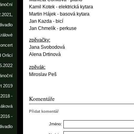
ánoční
Kamil Kotek
- elektrická kytara
Martin Hájek - basová kytara
2.2021,
Jan Kazda - bicí
divadlo
Jan Chmelík - perkuse
rálové
zpěvačky:
koncert
Jana Svobodová
Alena Drtinová
 Orlicí
5.2022
zpěvák:
Miroslav Peš
ánoční
t 2019
 2018 -
Komentáře
sáková
Přidat komentář
 2016 -
Jméno:
divadlo