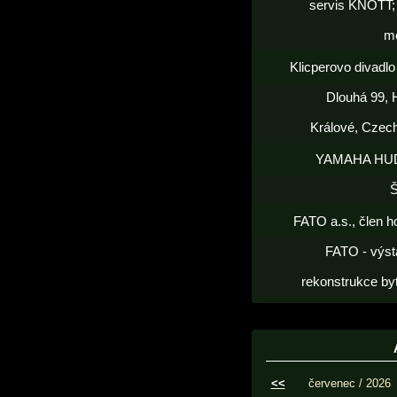
servis KNOTT; 
m
Klicperovo divadlo 
Dlouhá 99, 
Králové, Czec
YAMAHA HU
FATO a.s., člen h
FATO - výst
rekonstrukce by
<<
červenec / 2026