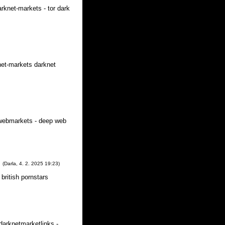
rknet-markets - tor dark
net-markets darknet
kwebmarkets - deep web
(
Darla
,
4. 2. 2025
19:23
)
british pornstars
darknetmarketlinks -