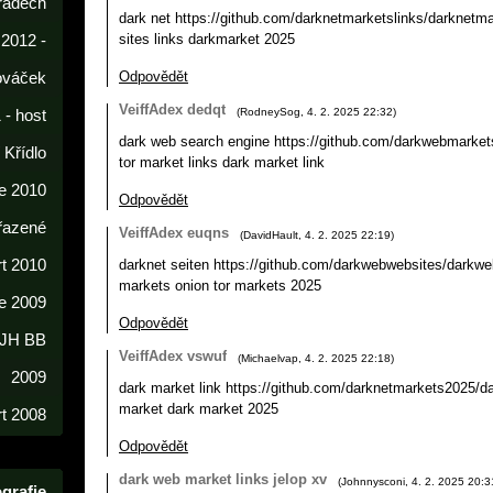
radech
dark net https://github.com/darknetmarketslinks/darknetma
sites links darkmarket 2025
 2012 -
Odpovědět
lováček
VeiffAdex dedqt
(
RodneySog
,
4. 2. 2025
22:32
)
 - host
dark web search engine https://github.com/darkwebmarket
í Křídlo
tor market links dark market link
e 2010
Odpovědět
řazené
VeiffAdex euqns
(
DavidHault
,
4. 2. 2025
22:19
)
rt 2010
darknet seiten https://github.com/darkwebwebsites/darkwe
markets onion tor markets 2025
e 2009
Odpovědět
 JH BB
VeiffAdex vswuf
(
Michaelvap
,
4. 2. 2025
22:18
)
2009
dark market link https://github.com/darknetmarkets2025/da
market dark market 2025
t 2008
Odpovědět
dark web market links jelop xv
(
Johnnysconi
,
4. 2. 2025
20:3
grafie