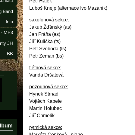
Contact
Petr Hájek
Luboš Knejp (alternace Ivo Mazánik)
ig Band
saxofonová sekce:
Info
Jakub Žďánský (as)
 - MP3
Jan Fráňa (as)
Jiří Kulička (ts)
anty JH
Petr Svoboda (ts)
BB
Petr Zeman (bs)
flétnová sekce:
Vanda Dršatová
pozounová sekce:
Hynek Strnad
Vojtěch Kabele
Martin Holubec
Jiří Chmelík
album
rytmická sekce:
Markéta Čonková - piano