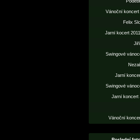
Poděb
Vánoční koncert
Felix S
Jarní kocert 2011
Jiř
Swingové vánoc
Neza
Jarní konce
Swingové vánoc
Jarní koncert
Vánoční koncer
Poslední foto