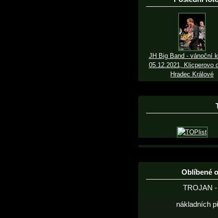
JH Big Band - vánoční k
05.12.2021, Klicperovo d
Hradec Králové
Oblíbené 
TROJAN - 
nákladních p