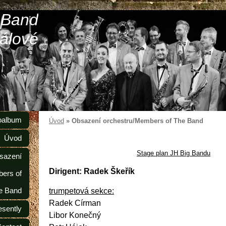
 Band
álové
oalbum
Úvod
»
Obsazení orchestru/Members of The Band
Úvod
Stage plan JH Big Bandu
sazení
Dirigent: Radek Škeřík
ers of
e Band
trumpetová sekce:
Radek Círman
esently
Libor Konečný