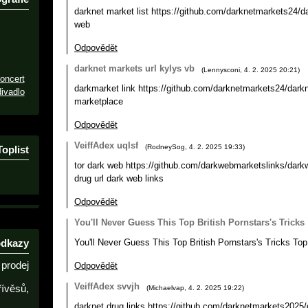
darknet market list https://github.com/darknetmarkets24/da
web
Odpovědět
darknet markets url kylys vb
(
Lennysconi
,
4. 2. 2025
20:21
)
oncert
darkmarket link https://github.com/darknetmarkets24/dark
ivadlo
marketplace
Odpovědět
VeiffAdex uqlsf
(
RodneySog
,
4. 2. 2025
19:33
)
Toplist
tor dark web https://github.com/darkwebmarketslinks/dar
drug url dark web links
Odpovědět
You'll Never Guess This Top British Pornstars's Tricks
odkazy
You'll Never Guess This Top British Pornstars's Tricks Top 
prodej
Odpovědět
VeiffAdex svvjh
řívěsů,
(
Michaelvap
,
4. 2. 2025
19:22
)
darknet drug links https://github.com/darknetmarkets2025/