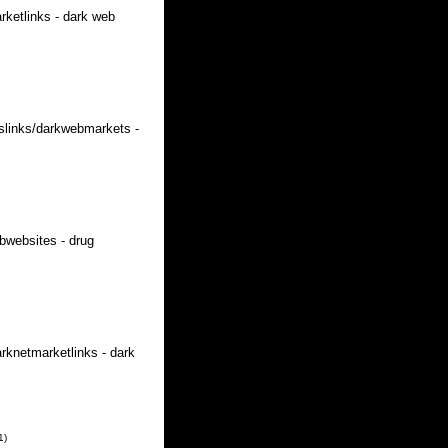
rketlinks - dark web
slinks/darkwebmarkets -
bwebsites - drug
rknetmarketlinks - dark
1
)