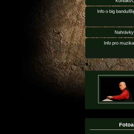
Kontakt/
Info o big bandu/B
Nahrávky
Info pro muzik
Foto