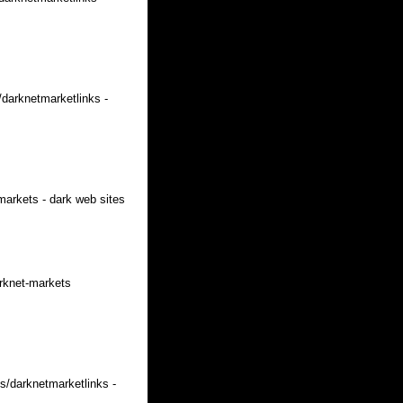
/darknetmarketlinks -
markets - dark web sites
arknet-markets
s/darknetmarketlinks -