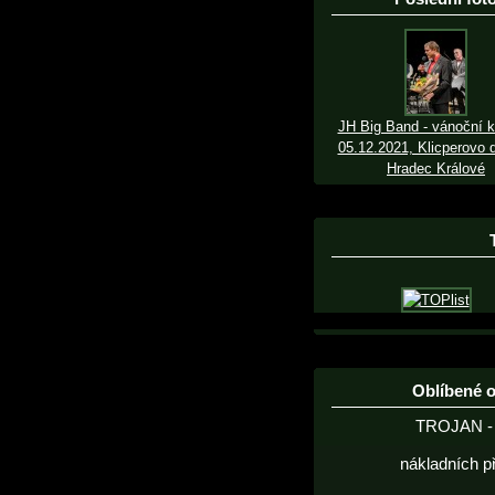
JH Big Band - vánoční k
05.12.2021, Klicperovo d
Hradec Králové
Oblíbené 
TROJAN - 
nákladních p