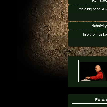
Kontakt/
Info o big bandu/B
Nahrávky
Info pro muzik
Foto