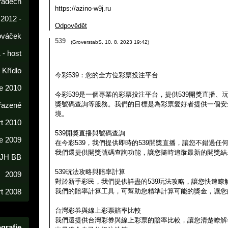
radech
https://azino-w9j.ru
 2012 -
Odpovědět
lováček
539
(
GroverstabS
,
10. 8. 2023
19:42
)
 - host
í Křídlo
今彩539：您的全方位彩票投注平台
e 2010
今彩539是一個專業的彩票投注平台，提供539開獎直播、
獎號碼查詢等服務。我們的目標是為彩票愛好者提供一個安
řazené
境。
rt 2010
539開獎直播與號碼查詢
e 2009
在今彩539，我們提供即時的539開獎直播，讓您不錯過任
我們還提供開獎號碼查詢功能，讓您隨時追蹤最新的開獎結
 JH BB
539玩法攻略與賠率計算
2009
對於新手彩民，我們提供詳盡的539玩法攻略，讓您快速瞭
我們的賠率計算工具，可幫助您精準計算可能的獎金，讓您
t 2008
台灣彩券與線上彩票賠率比較
我們還提供台灣彩券與線上彩票的賠率比較，讓您清楚瞭解
grafie