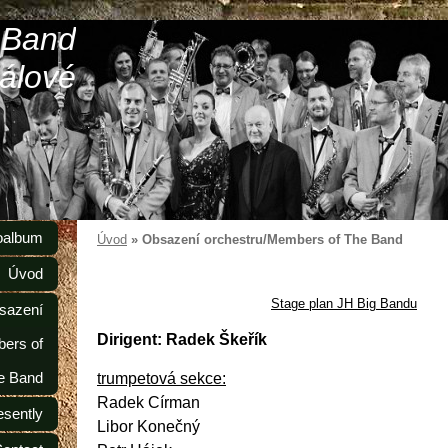
 Band
álové
oalbum
Úvod
»
Obsazení orchestru/Members of The Band
Úvod
Stage plan JH Big Bandu
sazení
Dirigent: Radek Škeřík
ers of
e Band
trumpetová sekce:
Radek Círman
esently
Libor Konečný