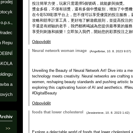
prodej
投注簡單方便，玩家只需選擇5個號碼，就能參與抽獎。
獎金多樣，不僅有頭獎，還有多個中獎級別，增加了中獎機
otocyk
在今彩539彩票平台上，您不僅可以享受優質的投注服務，
攻略和賠率計算工具，更好地了解遊戲規則，並提高投注的
o.p.s.,
手還是有經驗的老手，我們都將竭誠為您提供最專業的服務，
享受到刺激和娛樂！立即加入我們，開始您的彩票投注之旅
Hradec
Odpovědět
h Repu
Neural network woman image
(
Angelbrise
,
10. 8. 2023
9:07
)
DEBNÍ
ŠKOLA
Unveiling the Beauty of Neural Network Art! Dive into a m
oldingu
technology meets creativity. Neural networks are crafting 
women, reshaping beauty standards and pushing artistic bo
avba a
exploring this captivating fusion of AI and aesthetics. #Ne
#DigitalBeauty
tových
Odpovědět
foods that lower cholesterol
(
Jessieeteve
,
10. 8. 2023
1:42
)
Archiv
>>
Explore a delectable world of foods that lower cholesterol 