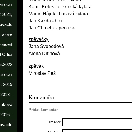
ánoční
Kamil Kotek
- elektrická kytara
Martin Hájek - basová kytara
2.2021,
Jan Kazda - bicí
divadlo
Jan Chmelík - perkuse
rálové
zpěvačky:
koncert
Jana Svobodová
Alena Drtinová
 Orlicí
5.2022
zpěvák:
Miroslav Peš
ánoční
t 2019
 2018 -
Komentáře
sáková
Přidat komentář
 2016 -
Jméno:
divadlo