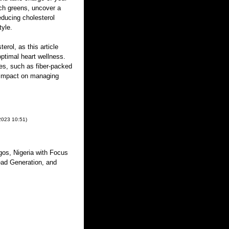
ich greens, uncover a
reducing cholesterol
tyle.
erol, as this article
ptimal heart wellness.
es, such as fiber-packed
e impact on managing
 2023
10:51
)
gos, Nigeria with Focus
ad Generation, and