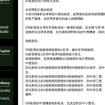
出最適合自己的投注決策。
全球博彩行業的精英
今彩539擁有全球博彩行業的精英，超專業的技術和經營團
的客戶服務，為您帶來最佳的線上娛樂體驗。
oncert
539彩票是台灣非常受歡迎的一種博彩遊戲，其名稱"539
ivadlo
遊戲的玩法簡單易懂，並且擁有相對較高的中獎機會，因此
遊戲規則：
539彩票的遊戲號碼範圍為1至39，總共有39個號碼。
Toplist
玩家需要從1至39中選擇5個號碼進行投注。
每期開獎時，彩票會隨機開出5個號碼作為中獎號碼。
中獎規則：
若玩家投注的5個號碼與當期開獎的5個號碼完全相符，則
金。
若玩家投注的4個號碼與開獎的4個號碼相符，則中得二獎。
若玩家投注的3個號碼與開獎的3個號碼相符，則中得三獎。
odkazy
若玩家投注的2個號碼與開獎的2個號碼相符，則中得四獎。
若玩家投注的1個號碼與開獎的1個號碼相符，則中得五獎。
prodej
優勢：
řívěsů,
539彩票的中獎機會相對較高，尤其是對於中小獎項。