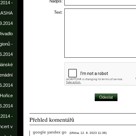
Nadpis:
 2014 -
Text:
DASHA
9.2014
Divadlo
gionů -
6.2014
iánské
enádní
.6.2014
 Hořice
6.2014
.2014 -
Přehled komentářů
cert v
google yandex go
(
IAVow
,
12. 8. 2023
11:38
)