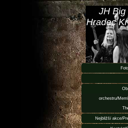
JH Big
Hradec Kr
Fot
Ob
orchestru/Memb
Th
Nejbližší akce/Pr