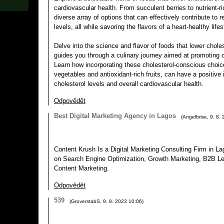
cardiovascular health. From succulent berries to nutrient-r
diverse array of options that can effectively contribute to 
levels, all while savoring the flavors of a heart-healthy lifes
Delve into the science and flavor of foods that lower cholest
guides you through a culinary journey aimed at promoting o
Learn how incorporating these cholesterol-conscious choic
vegetables and antioxidant-rich fruits, can have a positiv
cholesterol levels and overall cardiovascular health.
Odpovědět
Best Digital Marketing Agency in Lagos
(
Angelbrise
,
9. 8.
Content Krush Is a Digital Marketing Consulting Firm in La
on Search Engine Optimization, Growth Marketing, B2B Le
Content Marketing.
Odpovědět
539
(
GroverstabS
,
9. 8. 2023
10:06
)