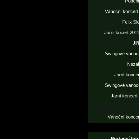
Poděb
Vánoční koncert
Felix S
Jarní kocert 2011
Jiř
Swingové vánoc
Neza
Jarní konce
Swingové vánoc
Jarní koncert
Vánoční koncer
Poslední foto