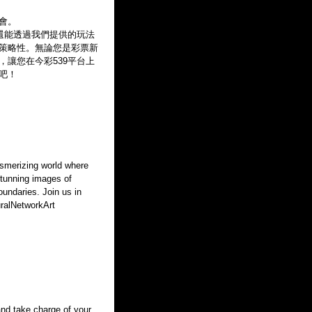
會。
還能透過我們提供的玩法
策略性。無論您是彩票新
讓您在今彩539平台上
吧！
esmerizing world where
stunning images of
undaries. Join us in
uralNetworkArt
and take charge of your