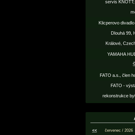
servis KNOTT; 
m
Klicperovo divadlo 
Dlouhá 99, 
Králové, Czec
YAMAHA HU
FATO a.s., člen h
FATO - výst
rekonstrukce by
<<
červenec / 2026