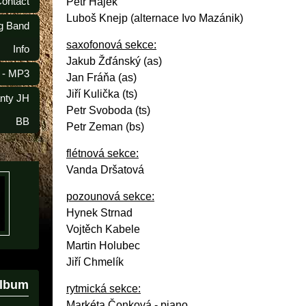
Contact
Petr Hájek
Luboš Knejp (alternace Ivo Mazánik)
ig Band
saxofonová sekce:
Info
Jakub Žďánský (as)
 - MP3
Jan Fráňa (as)
Jiří Kulička (ts)
anty JH
Petr Svoboda (ts)
BB
Petr Zeman (bs)
flétnová sekce:
Vanda Dršatová
pozounová sekce:
Hynek Strnad
Vojtěch Kabele
Martin Holubec
Jiří Chmelík
album
rytmická sekce:
Markéta Čonková - piano