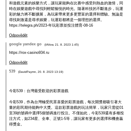
和遊戲元素的娛樂方式，讓玩家能夠在比賽中感受到熱血的激情，同
時在娛樂遊戲中尋找到輕鬆愉悅的時光。隨著科技的不斷進步，玩運
彩的魅力將不斷擴展，為玩家帶來更多更豐富的選擇和體驗。無論是
尋找刺激還是尋求娛樂，玩運彩都將是一個理想的選擇。
https://telegra.ph/2023-年玩彩票並投注體育-08-16
Odpovědět
google yandex go
(
IAVow
,
21. 8. 2023
1:45
)
https://rox-casino934.ru
Odpovědět
539
(
DavidPaymn
,
20. 8. 2023
13:19
)
今彩539：台灣最受歡迎的彩票遊戲
今彩539，作為台灣極受民眾喜愛的彩票遊戲，每次開獎都吸引著大
量的彩民期待能夠中大獎。這款彩票遊戲的玩法簡單，玩家只需從01
至39的號碼中選擇5個號碼進行投注。不僅如此，今彩539還有多種投
注方式，如234星、全車、正號1-5等，讓玩家有更多的選擇和機會贏
得獎金。