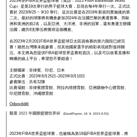
2023年的FIBA世界盃籃球賽（英語：2023 FIBA Basketball World
Cup）是第19次舉行的男子籃球大賽，且現在每4年舉行一次。正式比
賽於 2023/8/25 ~ 9/10 舉行。這次比賽是在2019年新規則實施後的第
二次。最好的球隊將有機會參加2024年在法國巴黎的奧運賽事。而歐
洲和美洲的前2名，以及亞洲、大洋洲、非洲的冠軍，還有奧運主辦國
法國，總共8支隊伍將獲得這個機會。
在2023年2月20日FIBA世界盃籃球亞太區資格賽的第六階段已經完
賽！雖然台灣隊未能參賽，但其他國家選手的精彩表現絕對值得關
注。本文將為您提供FIBA籃球世界盃賽程資訊，以及可以收看直播和
轉播的線上平台，希望您不要錯過！
主辦國家 : 菲律賓、印尼、日本
正式比賽 : 2023年8月25日–2023年9月10日
參賽隊伍 : 共有32隊
比賽場館 : 菲律賓體育館、阿拉內塔體育館、亞洲購物中心體育館、
印尼體育館、沖繩體育館
Odpovědět
觀看 2023 年國際籃聯世界杯
(
DavidPaymn
,
18. 8. 2023
8:53
)
2023年FIBA世界盃籃球賽，也被稱為第19屆FIBA世界盃籃球賽，將