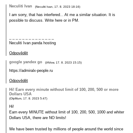
Neculiti Ivan
(
Neculiti Ivan
,
17. 8. 2023
18:16
)
I am sorry, that has interfered... At me a similar situation. It is
possible to discuss. Write here or in PM.
_ _ _ _ _ _ _ _ _ _ _ _ _ _
Neculiti Ivan panda hosting
Odpovědět
google yandex go
(
IAVow
,
17. 8. 2023
15:15
)
https://admiralx-people.ru
Odpovědět
Hi! Earn every minute without limit of 100, 200, 500 or more
Dollars USA
(
OlpMum
,
17. 8. 2023
5:47
)
Hi!
Earn every MINUTE without limit of 100, 200, 500, 1000 and whiter
Dollars USA, there are NO limits!
We have been trusted by millions of people around the world since