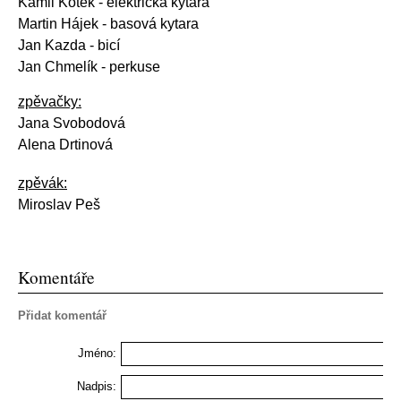
Kamil Kotek
- elektrická kytara
Martin Hájek - basová kytara
Jan Kazda - bicí
Jan Chmelík - perkuse
zpěvačky:
Jana Svobodová
Alena Drtinová
zpěvák:
Miroslav Peš
Komentáře
Přidat komentář
Jméno:
Nadpis: