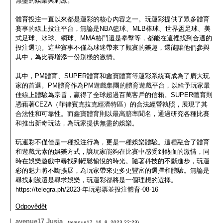
無盡的娛樂與刺激。
體育投注一直以來都是運彩的核心內容之一。玩運彩提供了眾多體育
賽事的線上投注平台，無論是NBA籃球、MLB棒球、世界盃足球、美
式足球、冰球、網球、MMA格鬥還是拳擊等，都能在這裡找到合適的
投注選項。這些賽事不僅為球迷帶來了觀賽的樂趣，還能讓他們參與
其中，為比賽增添一份別樣的激情。
其中，PM體育、SUPER體育和鑫寶體育等運彩系統商成為了廣大玩
家的首選。PM體育作為PM遊戲集團的體育遊戲平台，以給予玩家最
佳線上體驗為宗旨，贏得了全球超過百萬客戶的信賴。SUPER體育則
憑藉著CEZA（菲律賓克拉克經濟特區）的合法經營執照，展現了其
合法性和可靠性。而鑫寶體育則以最高賠率聞名，通過研究各種比賽
和推出新奇玩法，為玩家提供無盡的娛樂。
玩運彩不僅僅是一種投注行為，更是一種娛樂體驗。這種融合了體育
和遊戲元素的娛樂方式，讓玩家能夠在比賽中感受到熱血的激情，同
時在娛樂遊戲中尋找到輕鬆愉悅的時光。隨著科技的不斷進步，玩運
彩的魅力將不斷擴展，為玩家帶來更多更豐富的選擇和體驗。無論是
尋找刺激還是尋求娛樂，玩運彩都將是一個理想的選擇。
https://telegra.ph/2023-年玩彩票並投注體育-08-16
Odpovědět
avenue17 Jusia
(
avenue17
,
16. 8. 2023
22:23
)