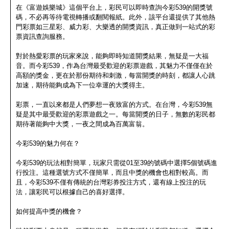
在《富遊娛樂城》這個平台上，彩民可以即時查詢今彩539的開獎號
碼，不必再等待電視轉播或翻閱報紙。此外，該平台還提供了其他熱
門彩票如三星彩、威力彩、大樂透的開獎資訊，真正做到一站式的彩
票資訊查詢服務。
對於熱愛彩票的玩家來說，能夠即時知道開獎結果，無疑是一大福
音。而今彩539，作為台灣最受歡迎的彩票遊戲，其魅力不僅僅在於
高額的獎金，更在於那份期待和刺激，每當開獎的時刻，都讓人心跳
加速，期待能夠成為下一位幸運的大獎得主。
彩票，一直以來都是人們夢想一夜致富的方式。在台灣，今彩539無
疑是其中最受歡迎的彩票遊戲之一。每當開獎的日子，無數的彩民都
期待著能夠中大獎，一夜之間成為百萬富翁。
今彩539的魅力何在？
今彩539的玩法相對簡單，玩家只需從01至39的號碼中選擇5個號碼進
行投注。這種選號方式不僅簡單，而且中獎的機會也相對較高。而
且，今彩539不僅有傳統的台灣彩券投注方式，還有線上投注的玩
法，讓彩民可以根據自己的喜好選擇。
如何提高中獎的機會？