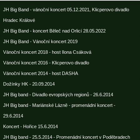
JH Big Band - vánoční koncert 05.12.2021, Klicperovo divadlo
Hradec Králové
JH Big Band - koncert Běleč nad Orlicí 28.05.2022
JH Big Band - Vánoční koncert 2019
Vánoční koncert 2018 - host Ilona Csáková
Vánoční koncert 2016 - Klicperovo divadlo
Vánoční koncert 2014 - host DASHA
Dožínky HK - 20.09.2014
JH Big band - Divadlo evropských regionů - 26.6.2014
JH Big band - Mariánské Lázně - promenádní koncert -
29.6.2014
Koncert - Hořice 15.6.2014
JH Big band - 25.5.2014 - Promenádní koncert v Poděbradech