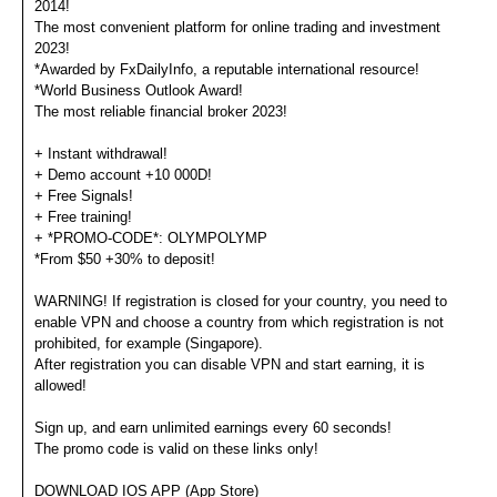
2014!
The most convenient platform for online trading and investment
2023!
*Awarded by FxDailyInfo, a reputable international resource!
*World Business Outlook Award!
The most reliable financial broker 2023!
+ Instant withdrawal!
+ Demo account +10 000D!
+ Free Signals!
+ Free training!
+ *PROMO-CODE*: OLYMPOLYMP
*From $50 +30% to deposit!
WARNING! If registration is closed for your country, you need to
enable VPN and choose a country from which registration is not
prohibited, for example (Singapore).
After registration you can disable VPN and start earning, it is
allowed!
Sign up, and earn unlimited earnings every 60 seconds!
The promo code is valid on these links only!
DOWNLOAD IOS APP (App Store)