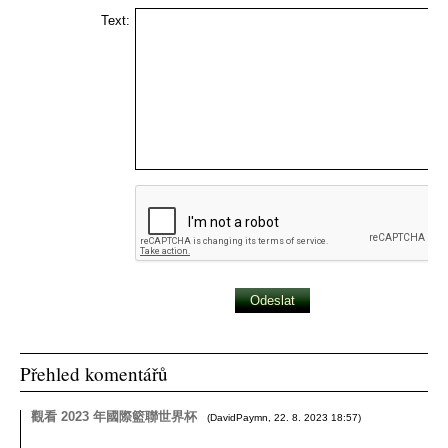
Text:
Přehled komentářů
觀看 2023 年國際籃聯世界杯
(
DavidPaymn
,
22. 8. 2023
18:57
)