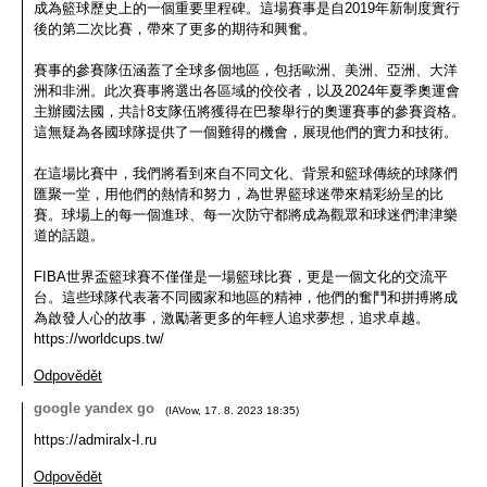
成為籃球歷史上的一個重要里程碑。這場賽事是自2019年新制度實行
後的第二次比賽，帶來了更多的期待和興奮。
賽事的參賽隊伍涵蓋了全球多個地區，包括歐洲、美洲、亞洲、大洋
洲和非洲。此次賽事將選出各區域的佼佼者，以及2024年夏季奧運會
主辦國法國，共計8支隊伍將獲得在巴黎舉行的奧運賽事的參賽資格。
這無疑為各國球隊提供了一個難得的機會，展現他們的實力和技術。
在這場比賽中，我們將看到來自不同文化、背景和籃球傳統的球隊們
匯聚一堂，用他們的熱情和努力，為世界籃球迷帶來精彩紛呈的比
賽。球場上的每一個進球、每一次防守都將成為觀眾和球迷們津津樂
道的話題。
FIBA世界盃籃球賽不僅僅是一場籃球比賽，更是一個文化的交流平
台。這些球隊代表著不同國家和地區的精神，他們的奮鬥和拼搏將成
為啟發人心的故事，激勵著更多的年輕人追求夢想，追求卓越。
https://worldcups.tw/
Odpovědět
google yandex go
(
IAVow
,
17. 8. 2023
18:35
)
https://admiralx-I.ru
Odpovědět