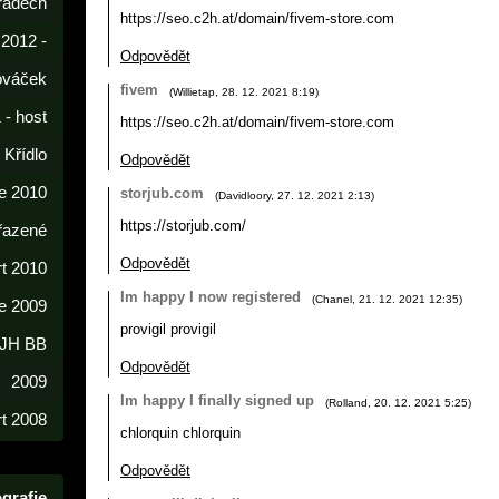
radech
https://seo.c2h.at/domain/fivem-store.com
 2012 -
Odpovědět
lováček
fivem
(
Willietap
,
28. 12. 2021
8:19
)
 - host
https://seo.c2h.at/domain/fivem-store.com
í Křídlo
Odpovědět
e 2010
storjub.com
(
Davidloory
,
27. 12. 2021
2:13
)
https://storjub.com/
řazené
Odpovědět
rt 2010
Im happy I now registered
(
Chanel
,
21. 12. 2021
12:35
)
e 2009
provigil provigil
 JH BB
Odpovědět
2009
Im happy I finally signed up
(
Rolland
,
20. 12. 2021
5:25
)
t 2008
chlorquin chlorquin
Odpovědět
grafie