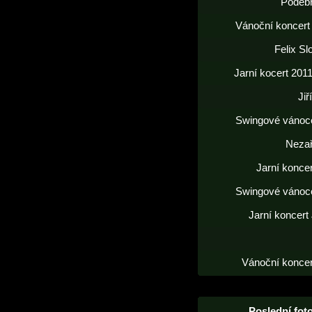
Poděb
Vánoční koncert
Felix S
Jarní kocert 2011
Jiř
Swingové vánoc
Neza
Jarní konce
Swingové vánoc
Jarní koncert
Vánoční koncer
Poslední foto