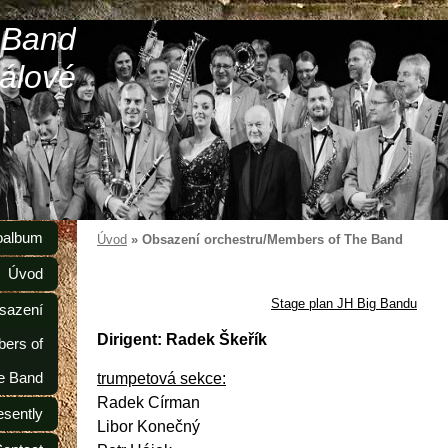
 Band
álové
oalbum
Úvod
»
Obsazení orchestru/Members of The Band
Úvod
Stage plan JH Big Bandu
sazení
Dirigent: Radek Škeřík
ers of
e Band
trumpetová sekce:
Radek Círman
esently
Libor Konečný