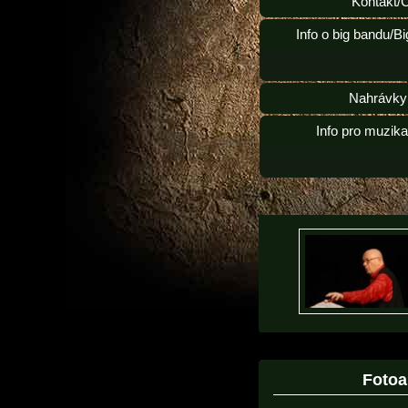
Kontakt/
Info o big bandu/B
Nahrávky
Info pro muzik
Foto