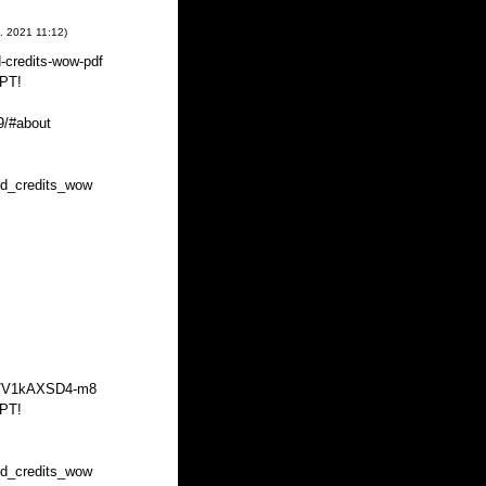
. 2021
11:12
)
-credits-wow-pdf
PT!
9/#about
ed_credits_wow
2/c/V1kAXSD4-m8
PT!
ed_credits_wow