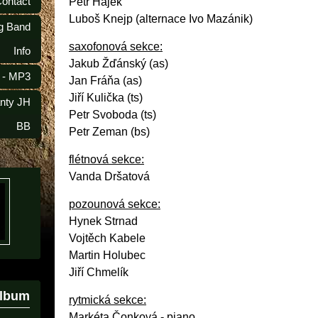
Contact
Petr Hájek
Luboš Knejp (alternace Ivo Mazánik)
ig Band
saxofonová sekce:
Info
Jakub Žďánský (as)
 - MP3
Jan Fráňa (as)
Jiří Kulička (ts)
anty JH
Petr Svoboda (ts)
BB
Petr Zeman (bs)
flétnová sekce:
Vanda Dršatová
pozounová sekce:
Hynek Strnad
Vojtěch Kabele
Martin Holubec
Jiří Chmelík
album
rytmická sekce:
Markéta Čonková - piano