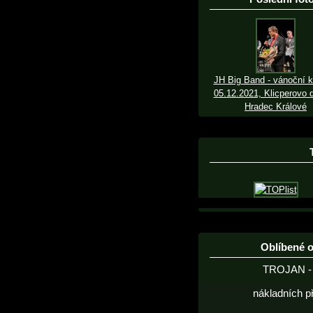
JH Big Band - vánoční k
05.12.2021, Klicperovo d
Hradec Králové
Oblíbené 
TROJAN - 
nákladních p