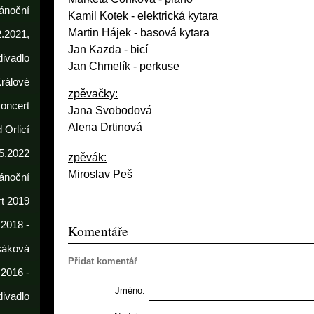
ánoční
Kamil Kotek
- elektrická kytara
Martin Hájek - basová kytara
2.2021,
Jan Kazda - bicí
divadlo
Jan Chmelík - perkuse
rálové
zpěvačky:
koncert
Jana Svobodová
Alena Drtinová
 Orlicí
5.2022
zpěvák:
Miroslav Peš
ánoční
t 2019
 2018 -
Komentáře
sáková
Přidat komentář
 2016 -
Jméno:
divadlo