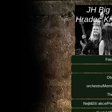
JH Big
Hradec Kr
Fot
Ob
orchestru/Memb
Th
Nejbližší akce/Pr