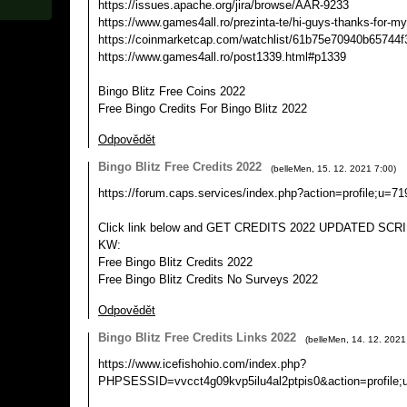
https://issues.apache.org/jira/browse/AAR-9233
https://www.games4all.ro/prezinta-te/hi-guys-thanks-for-m
https://coinmarketcap.com/watchlist/61b75e70940b65744
https://www.games4all.ro/post1339.html#p1339
Bingo Blitz Free Coins 2022
Free Bingo Credits For Bingo Blitz 2022
Odpovědět
Bingo Blitz Free Credits 2022
(
belleMen
,
15. 12. 2021
7:00
)
https://forum.caps.services/index.php?action=profile;u=71
Click link below and GET CREDITS 2022 UPDATED SCRI
KW:
Free Bingo Blitz Credits 2022
Free Bingo Blitz Credits No Surveys 2022
Odpovědět
Bingo Blitz Free Credits Links 2022
(
belleMen
,
14. 12. 2021
https://www.icefishohio.com/index.php?
PHPSESSID=vvcct4g09kvp5ilu4al2ptpis0&action=profile;