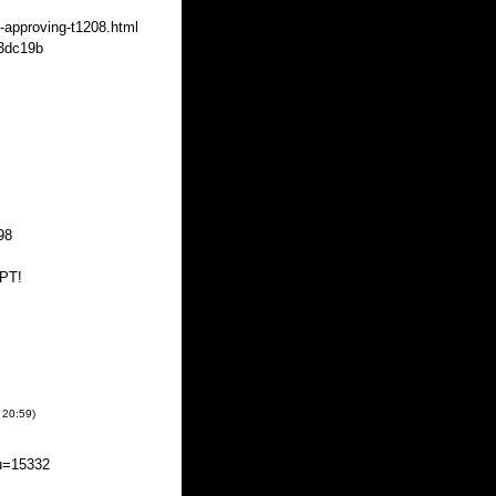
y-approving-t1208.html
f3dc19b
98
PT!
20:59
)
u=15332