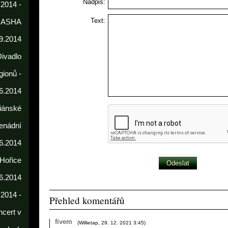
Nadpis:
 2014 -
Text:
DASHA
9.2014
Divadlo
gionů -
6.2014
iánské
enádní
.6.2014
 Hořice
6.2014
.2014 -
Přehled komentářů
cert v
fivem
(
Willietap
,
29. 12. 2021
3:45
)