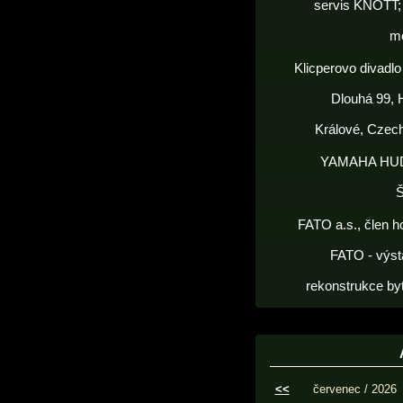
servis KNOTT; 
m
Klicperovo divadlo 
Dlouhá 99, 
Králové, Czec
YAMAHA HU
FATO a.s., člen h
FATO - výst
rekonstrukce by
<<
červenec / 2026