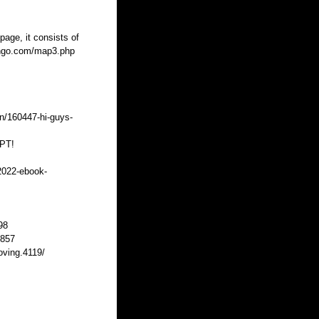
 page, it consists of
mango.com/map3.php
n/160447-hi-guys-
PT!
-2022-ebook-
98
1857
oving.4119/