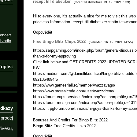
recept till diabetiker
(
recept till diabetiker
,
19. 12. 2021
5:59
)
Hi to every one, it's actually a nice for me to visit this web
priceless Information. recept till diabetiker statin.teswo
Odpovědět
oncert
ivadlo
Free Bingo Blitz Chips 2022
(
belleMen
,
16. 12. 2021
14:55
)
https://zarpgaming.com/index.php/forum/general-discussio
thanks-for-my-approving
Click link below and GET CREDITS 2022 UPDATED SCRI
Toplist
KW:
https://medium.com/@daniellikoofficial/bingo-blitz-credits
8921854894f6
https://www.games4all.ro/member/wazzavago/
https://www.prorealcode.com/user/wazzdrene/
https://forum.caps.services/index.php?action=profile;u=71
https://forum.mesign.com/index.php?action=profile;u=131
odkazy
https://litrpgforum.com/threads/hi-guys-thanks-for-my-appr
prodej
Bonuses And Credits For Bingo Blitz 2022
Bingo Blitz Free Credits Links 2022
řívěsů,
Odpovědět