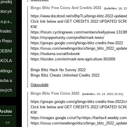
prodej
Bingo Blitz Free Coins And Credits 2022
(
belleMen
,
16. 12
otocyk
https://www.docdroid.net/s8hpTLa/bingo-blitz-2022-updated
o.p.s.,
Click link below and GET CREDITS 2022 UPDATED SCRI
KW:
Hradec
https://forum.cyclingnews.com/members/kellypisee.13138
https://myopportunity.com/profile/mark-teres/
h Repu
https://groups.google.com/g/bingo-blitz-credits-free-2022
https://issuu.com/wowbingo/docs/bingo_blitz_2022_updat
DEBNÍ
https://huduma.social/kolosek
https://bizidex.com/en/mark-tere-agriculture-301009
ŠKOLA
Bingo Blitz Hack No Survey 2022
oldingu
Bingo Blitz Cheats Unlimited Credits 2022
avba a
Odpovědět
tových
Bingo Blitz Free Coins 2022
(
belleMen
,
15. 12. 2021
21:01
)
https://groups.google.com/g/bingo-blitz-credits-free-202
Click link below and GET CREDITS 2022 UPDATED SCRI
Archiv
KW:
https://images.google.cv/url?q=https://fairfax4.weebly.com
>>
https://issuu.com/wowbingo/docs/bingo_blitz_2022_updat