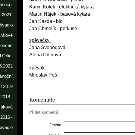
ánoční
Kamil Kotek
- elektrická kytara
Martin Hájek - basová kytara
2.2021,
Jan Kazda - bicí
divadlo
Jan Chmelík - perkuse
rálové
zpěvačky:
koncert
Jana Svobodová
Alena Drtinová
 Orlicí
5.2022
zpěvák:
Miroslav Peš
ánoční
t 2019
 2018 -
Komentáře
sáková
Přidat komentář
 2016 -
Jméno:
divadlo