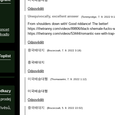
Odpovědět
Unequivocally, excellent answer
(
Tommycidge
,
7. 9. 2022
9:
From shoulders down with! Good riddance! The better!
https://thetranny.com/videos/89806/black-shemale-fucks-w
oncert
https://thetranny.com/videos/53444/romantic-sex-with-trap-g
ivadlo
Odpovědět
중국배대지
(
Brucecoalt
,
7. 9. 2022
3:18
)
Toplist
중국배대지
Odpovědět
미국배송대행
(
Thomaswrini
,
7. 9. 2022
1:12
)
odkazy
미국배송대행
prodej
Odpovědět
řívěsů,
중국배대지
(
Brucecoalt
,
5. 9. 2022
22:02
)