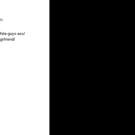
10
)
hite-guys-ass/
irfriend/