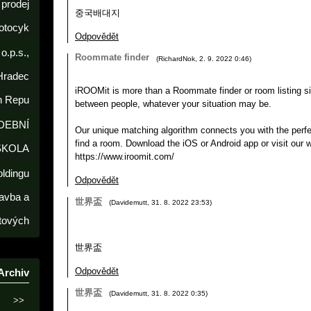
prodej
중국배대지
otocyk
Odpovědět
o.p.s.,
Roommate finder
(
RichardNok
,
2. 9. 2022
0:46
)
Hradec
iROOMit is more than a Roommate finder or room listing s
h Repu
between people, whatever your situation may be.
DEBNÍ
Our unique matching algorithm connects you with the per
find a room. Download the iOS or Android app or visit our 
ŠKOLA
https://www.iroomit.com/
oldingu
Odpovědět
avba a
世界盃
(
Davidemutt
,
31. 8. 2022
23:53
)
tových
世界盃
Odpovědět
Archiv
世界盃
(
Davidemutt
,
31. 8. 2022
0:35
)
>>