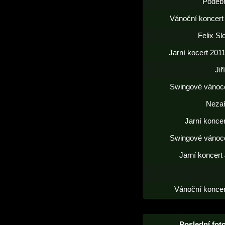
Poděb
Vánoční koncert
Felix S
Jarní kocert 2011
Jiř
Swingové vánoc
Neza
Jarní konce
Swingové vánoc
Jarní koncert
Vánoční koncer
Poslední foto