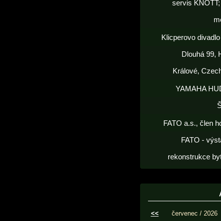
servis KNOTT; 
m
Klicperovo divadlo 
Dlouhá 99, 
Králové, Czec
YAMAHA HU
FATO a.s., člen h
FATO - výst
rekonstrukce by
<<
červenec / 2026