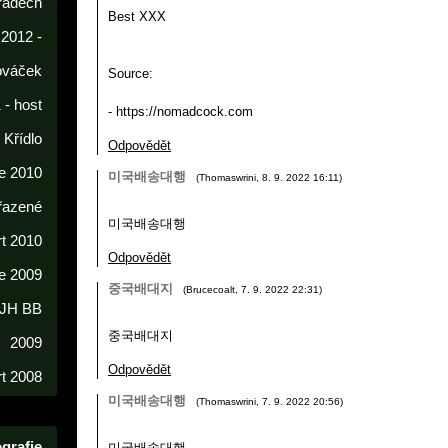
radech
Best XXX
 2012 -
lováček
Source:
 - host
- https://nomadcock.com
í Křídlo
Odpovědět
e 2010
미국배송대행
(
Thomaswrini
,
8. 9. 2022
16:11
)
řazené
미국배송대행
rt 2010
Odpovědět
e 2009
중국배대지
(
Brucecoalt
,
7. 9. 2022
22:31
)
 JH BB
중국배대지
2009
Odpovědět
t 2008
미국배송대행
(
Thomaswrini
,
7. 9. 2022
20:56
)
grafie
미국배송대행