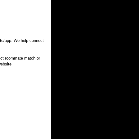
ite/app. We help connect
fect roommate match or
website