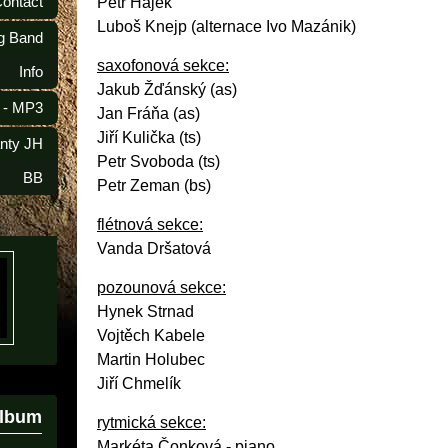
Contact
Petr Hájek
Luboš Knejp (alternace Ivo Mazánik)
ig Band
saxofonová sekce:
Info
Jakub Žďánský (as)
 - MP3
Jan Fráňa (as)
Jiří Kulička (ts)
anty JH
Petr Svoboda (ts)
BB
Petr Zeman (bs)
flétnová sekce:
Vanda Dršatová
pozounová sekce:
Hynek Strnad
Vojtěch Kabele
Martin Holubec
Jiří Chmelík
album
rytmická sekce:
Markéta Čonková - piano