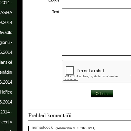
Nadpis:
 2014 -
Text:
DASHA
9.2014
Divadlo
gionů -
6.2014
iánské
enádní
.6.2014
 Hořice
6.2014
.2014 -
Přehled komentářů
cert v
nomadcock
(
WilliamNam
,
9. 9. 2022
6:14
)