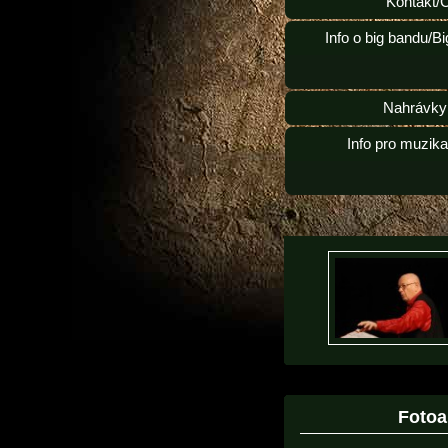
Kontakt/
Info o big bandu/B
Nahrávky
Info pro muzik
Foto