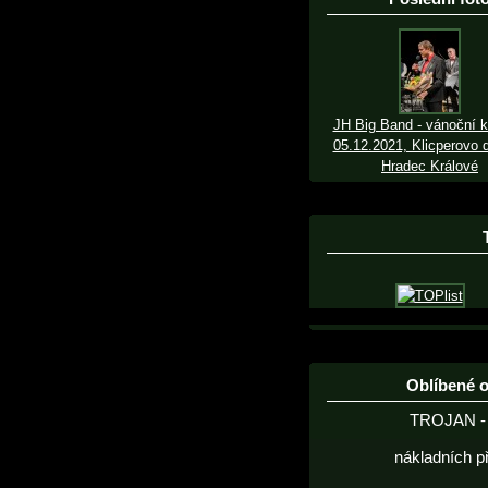
JH Big Band - vánoční k
05.12.2021, Klicperovo d
Hradec Králové
Oblíbené 
TROJAN - 
nákladních p