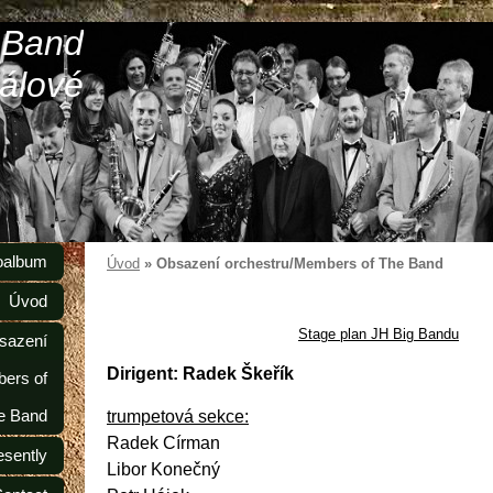
 Band
álové
oalbum
Úvod
»
Obsazení orchestru/Members of The Band
Úvod
Stage plan JH Big Bandu
sazení
Dirigent: Radek Škeřík
ers of
e Band
trumpetová sekce:
Radek Círman
esently
Libor Konečný