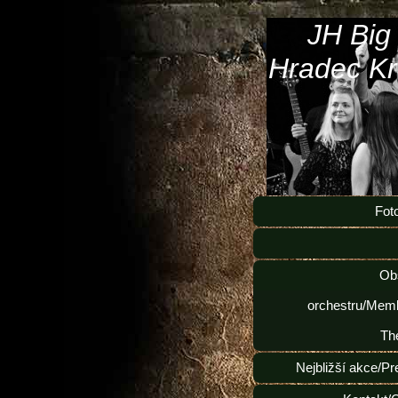
JH Big
Hradec Kr
Fot
Ob
orchestru/Memb
Th
Nejbližší akce/Pr