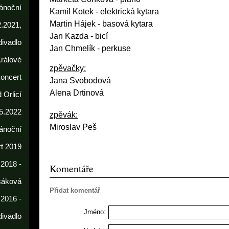
ánoční
Kamil Kotek
- elektrická kytara
Martin Hájek - basová kytara
2.2021,
Jan Kazda - bicí
divadlo
Jan Chmelík - perkuse
rálové
zpěvačky:
koncert
Jana Svobodová
Alena Drtinová
 Orlicí
5.2022
zpěvák:
Miroslav Peš
ánoční
t 2019
 2018 -
Komentáře
sáková
Přidat komentář
 2016 -
Jméno:
divadlo