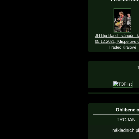
JH Big Band - vánoční k
05.12.2021, Klicperovo d
Hradec Králové
Oblíbené 
TROJAN - 
nákladních p