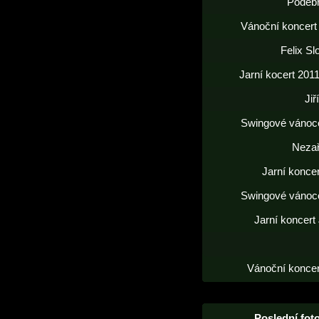
Poděb
Vánoční koncert
Felix S
Jarní kocert 2011
Jiř
Swingové vánoc
Neza
Jarní konce
Swingové vánoc
Jarní koncert
Vánoční koncer
Poslední foto