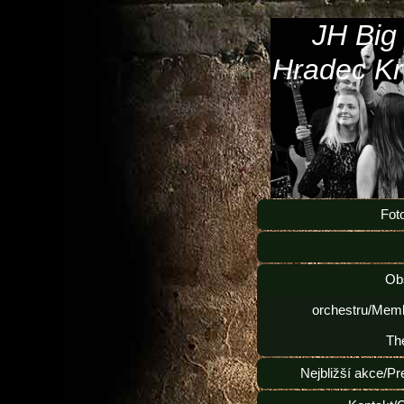
JH Big
Hradec Kr
Fot
Ob
orchestru/Memb
Th
Nejbližší akce/Pr