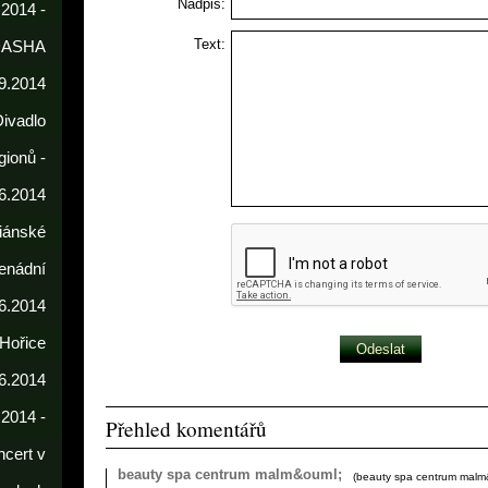
Nadpis:
 2014 -
Text:
DASHA
9.2014
Divadlo
gionů -
6.2014
iánské
enádní
.6.2014
 Hořice
6.2014
.2014 -
Přehled komentářů
cert v
beauty spa centrum malm&ouml;
(
beauty spa centrum malm