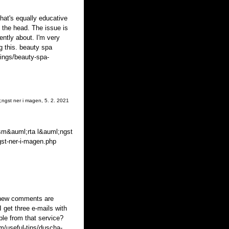
hat's equally educative
n the head. The issue is
ntly about. I'm very
g this. beauty spa
ings/beauty-spa-
;ngst ner i magen
,
5. 2. 2021
 sm&auml;rta l&auml;ngst
gst-ner-i-magen.php
n new comments are
get three e-mails with
le from that service?
/useful-tips/duscha-