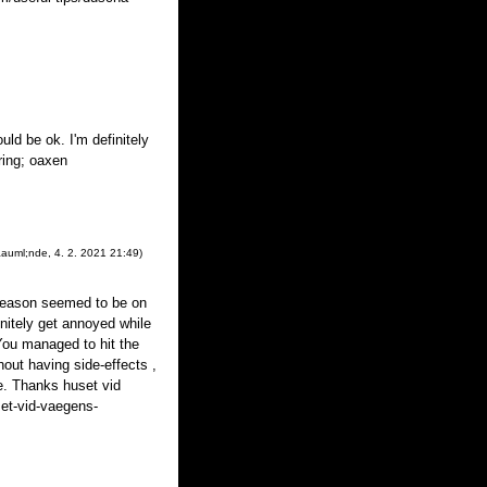
ould be ok. I'm definitely
ring; oaxen
&auml;nde
,
4. 2. 2021
21:49
)
 reason seemed to be on
initely get annoyed while
You managed to hit the
hout having side-effects ,
e. Thanks huset vid
et-vid-vaegens-