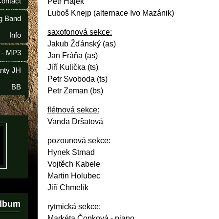
Contact
Petr Hájek
Luboš Knejp (alternace Ivo Mazánik)
ig Band
saxofonová sekce:
Info
Jakub Žďánský (as)
 - MP3
Jan Fráňa (as)
Jiří Kulička (ts)
anty JH
Petr Svoboda (ts)
BB
Petr Zeman (bs)
flétnová sekce:
Vanda Dršatová
pozounová sekce:
Hynek Strnad
Vojtěch Kabele
Martin Holubec
Jiří Chmelík
album
rytmická sekce:
Markéta Čonková - piano