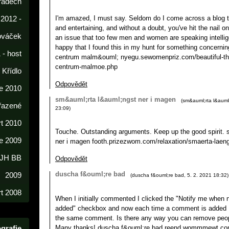
radech
I'm amazed, I must say. Seldom do I come across a blog t
 2012 -
and entertaining, and without a doubt, you've hit the nail o
lováček
an issue that too few men and women are speaking intellige
happy that I found this in my hunt for something concernin
 - host
centrum malm&ouml; nyegu.sewomenpriz.com/beautiful-th
centrum-malmoe.php
í Křídlo
Odpovědět
e 2010
sm&auml;rta l&auml;ngst ner i magen
(
sm&auml;rta l&auml
řazené
23:09
)
rt 2010
Touche. Outstanding arguments. Keep up the good spirit.
e 2009
ner i magen footh.prizezwom.com/relaxation/smaerta-laen
 JH BB
Odpovědět
duscha f&ouml;re bad
2009
(
duscha f&ouml;re bad
,
5. 2. 2021
18:32
)
t 2008
When I initially commented I clicked the "Notify me whe
added" checkbox and now each time a comment is added I 
the same comment. Is there any way you can remove peop
grafie
Many thanks! duscha f&ouml;re bad reend.wommmewt.com