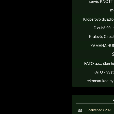
servis KNOTT; 
m
Klicperovo divadlo 
Dlouhá 99, 
Králové, Czec
YAMAHA HU
FATO a.s., člen h
FATO - výst
rekonstrukce by
<<
červenec / 2026