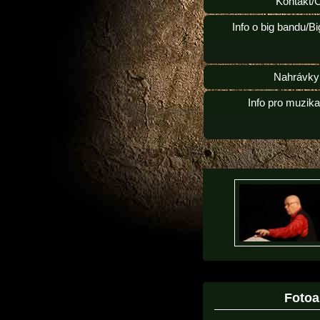
Kontakt/
Info o big bandu/B
Nahrávky
Info pro muzik
Foto