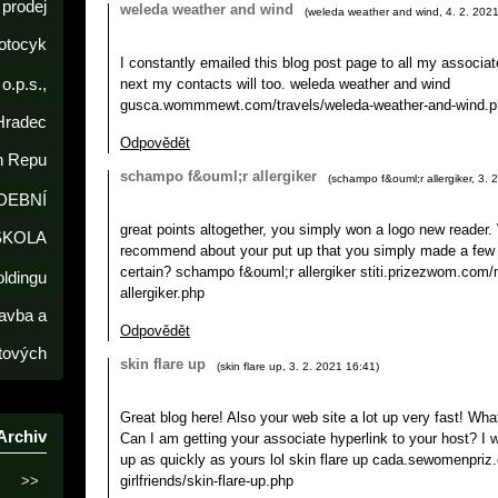
prodej
weleda weather and wind
(
weleda weather and wind
,
4. 2. 202
otocyk
I constantly emailed this blog post page to all my associates
o.p.s.,
next my contacts will too. weleda weather and wind
gusca.wommmewt.com/travels/weleda-weather-and-wind.p
Hradec
Odpovědět
h Repu
schampo f&ouml;r allergiker
(
schampo f&ouml;r allergiker
,
3. 
DEBNÍ
great points altogether, you simply won a logo new reader
ŠKOLA
recommend about your put up that you simply made a few 
certain? schampo f&ouml;r allergiker stiti.prizezwom.com
oldingu
allergiker.php
avba a
Odpovědět
tových
skin flare up
(
skin flare up
,
3. 2. 2021
16:41
)
Great blog here! Also your web site a lot up very fast! Wha
Archiv
Can I am getting your associate hyperlink to your host? I
up as quickly as yours lol skin flare up cada.sewomenpriz
>>
girlfriends/skin-flare-up.php