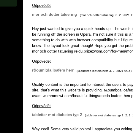
Odpovědět
mor och dotter tatuering
(
mor och dotter tatuering
,
3. 2. 2021
1
Hey just wanted to give you a quick heads up. The words 
be running off the screen in Opera. I'm not sure if this is a
something to do with web browser compatibility but I figured
know. The layout look great though! Hope you get the pro
mor och dotter tatuering reidu.prizezwom.com/for-men/mor-
Odpovědět
r&ouml;da loafers herr
(
r&ouml;da loafers herr
,
3. 2. 2021
0:16
)
Quality content is the important to interest the users to pa
site, that's what this website is providing. r&ouml;da loafer
avam.wommmewt.com/beautiful-things/roeda-loafers-herr.
Odpovědět
tabletter mot diabetes typ 2
(
tabletter mot diabetes typ 2
,
2. 2.
Way cool! Some very valid points! I appreciate you writing 