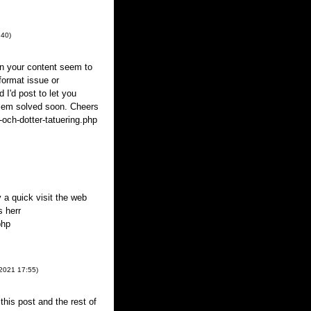
:40
)
in your content seem to
 format issue or
 I'd post to let you
blem solved soon. Cheers
och-dotter-tatuering.php
y a quick visit the web
s herr
php
 2021
17:55
)
this post and the rest of