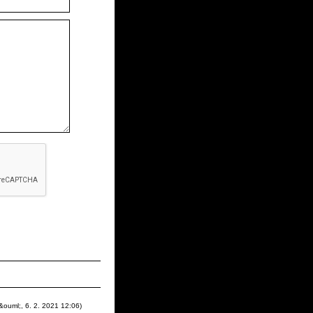
&ouml;
,
6. 2. 2021
12:06
)