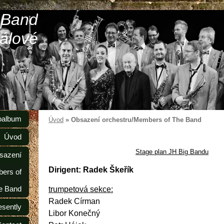
 Band
álové
oalbum
Úvod
»
Obsazení orchestru/Members of The Band
Úvod
Stage plan JH Big Bandu
sazení
Dirigent: Radek Škeřík
ers of
e Band
trumpetová sekce:
Radek Círman
esently
Libor Konečný