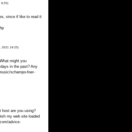
1
8:55
)
, since if like to read it
hp
2. 2021
19:25
)
. What might you
days in the past? Any
/music/schampo-foer-
t host are you using?
 wish my web site loaded
.com/advice-