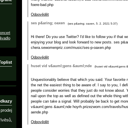
foere-bad.php
Odpovědět
ses p&aring; oaxen
(
ses p&aring; oaxen
,
5. 2. 2021
5:37
)
oncert
Hi there! Do you use Twitter? I'd like to follow you if that w
ivadlo
enjoying your blog and look forward to new posts. ses p&a
chera.sewomenpriz.com/music/ses-p-oaxen.php
Odpovědět
Toplist
huset vid v&auml;gens &auml;nde
(
huset vid v&auml;gens 
Unquestionably believe that which you said. Your favorite
the net the easiest thing to be aware of. I say to you, I def
people consider worries that they just do not know about. 
nail upon the top as well as defined out the whole thing wit
odkazy
people can take a signal. Will probably be back to get mor
v&auml;gens &auml;nde hoyrh.prizezwom.com/travels/hus
prodej
aende.php
řívěsů,
Odpovědět