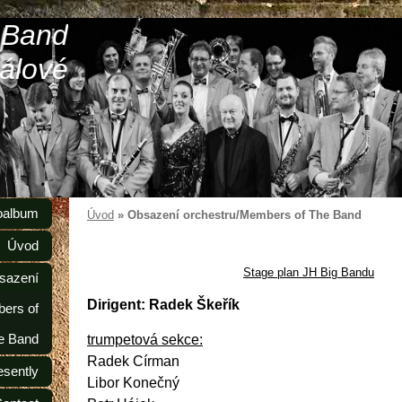
 Band
álové
oalbum
Úvod
»
Obsazení orchestru/Members of The Band
Úvod
Stage plan JH Big Bandu
sazení
Dirigent: Radek Škeřík
ers of
e Band
trumpetová sekce:
Radek Círman
esently
Libor Konečný