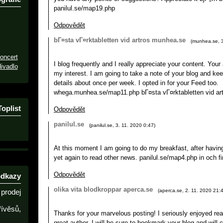
panilul.se/map19.php
Odpovědět
bГ¤sta vГ¤rktabletten vid artros munhea.se
(
munhea.se
,
oncert
I blog frequently and I really appreciate your content. Your
ivadlo
my interest. I am going to take a note of your blog and ke
details about once per week. I opted in for your Feed too.
whega.munhea.se/map11.php bГ¤sta vГ¤rktabletten vid ar
Toplist
Odpovědět
panilul.se
(
panilul.se
,
3. 11. 2020
0:47
)
At this moment I am going to do my breakfast, after havi
yet again to read other news. panilul.se/map4.php in och fi
Odpovědět
odkazy
olika vita blodkroppar aperca.se
(
aperca.se
,
2. 11. 2020
21:
prodej
řívěsů,
Thanks for your marvelous posting! I seriously enjoyed rea
great author. I will be sure to bookmark your blog and will