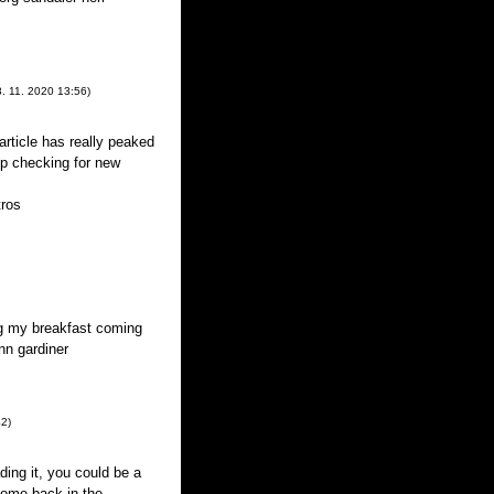
3. 11. 2020
13:56
)
 article has really peaked
ep checking for new
tros
ng my breakfast coming
nn gardiner
42
)
ding it, you could be a
 come back in the