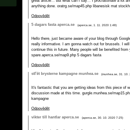
great article… but what can I say… I procrastinate a lot 
anything done. oratrg.se/map45.php libanesisk mat stock
Odpovědět
5 dagars fasta aperca.se
(
aperca.se
,
1. 11. 2020
1:48
)
Hello there, just became aware of your blog through Google,
really informative. I am gonna watch out for brussels. I will
continue this in future. Many people will be benefited from 
spare.aperca.se/map9.php 5 dagars fasta
Odpovědět
stГёt brysterne kampagne munhea.se
(
munhea.se
,
31. 10.
It's fantastic that you are getting ideas from this piece of w
discussion made at this time. gurgle.munhea.se/map15.php
kampagne
Odpovědět
vikter till hantlar aperca.se
(
aperca.se
,
30. 10. 2020
7:25
)