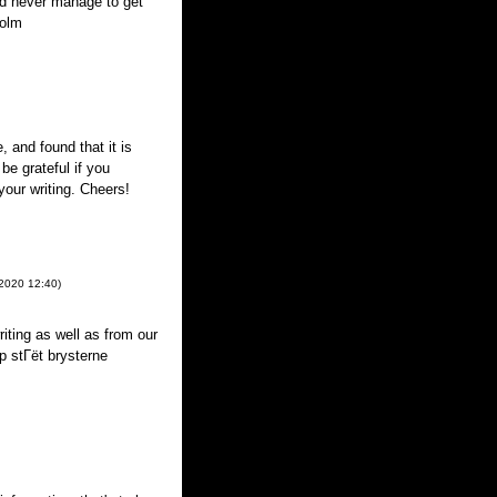
and never manage to get
holm
 and found that it is
 be grateful if you
your writing. Cheers!
 2020
12:40
)
riting as well as from our
 stГёt brysterne