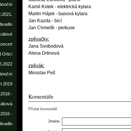
ánoční
Kamil Kotek
- elektrická kytara
Martin Hájek - basová kytara
2.2021,
Jan Kazda - bicí
divadlo
Jan Chmelík - perkuse
rálové
zpěvačky:
koncert
Jana Svobodová
Alena Drtinová
 Orlicí
5.2022
zpěvák:
Miroslav Peš
ánoční
t 2019
 2018 -
Komentáře
sáková
Přidat komentář
 2016 -
Jméno:
divadlo