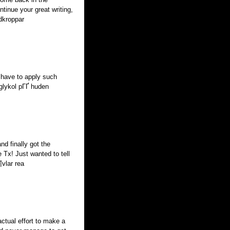
ntinue your great writing,
dkroppar
u have to apply such
glykol pГҐ huden
nd finally got the
Tx! Just wanted to tell
vlar rea
ctual effort to make a