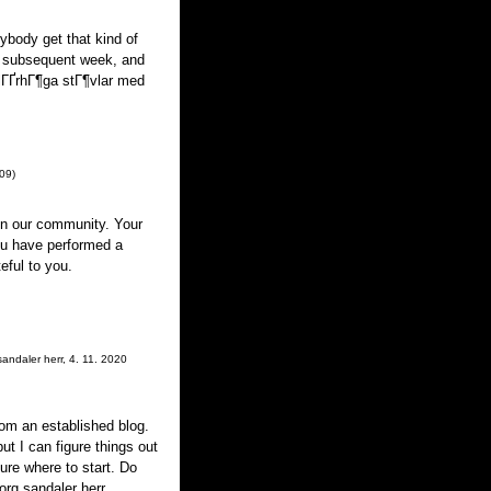
ybody get that kind of
on subsequent week, and
lГҐrhГ¶ga stГ¶vlar med
:09
)
in our community. Your
You have performed a
eful to you.
sandaler herr
,
4. 11. 2020
rom an established blog.
ut I can figure things out
ure where to start. Do
org sandaler herr