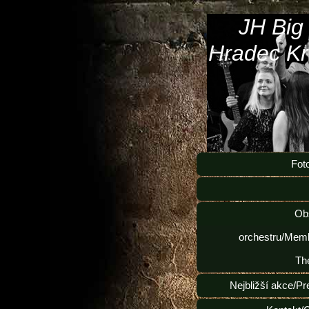
JH Big
Hradec Kr
Fot
Ob
orchestru/Memb
Th
Nejbližší akce/Pr