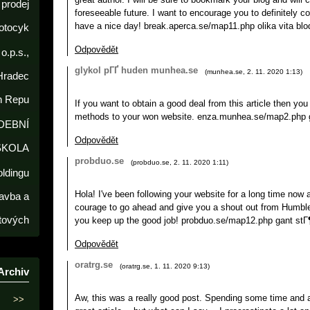
prodej
foreseeable future. I want to encourage you to definitely co
have a nice day! break.aperca.se/map11.php olika vita blo
otocyk
Odpovědět
o.p.s.,
glykol pГҐ huden munhea.se
(
munhea.se
,
2. 11. 2020
1:13
)
Hradec
h Repu
If you want to obtain a good deal from this article then yo
methods to your won website. enza.munhea.se/map2.php 
DEBNÍ
Odpovědět
ŠKOLA
probduo.se
(
probduo.se
,
2. 11. 2020
1:11
)
oldingu
Hola! I've been following your website for a long time now a
avba a
courage to go ahead and give you a shout out from Humble 
tových
you keep up the good job! probduo.se/map12.php gant stГ¶
Odpovědět
oratrg.se
(
oratrg.se
,
1. 11. 2020
9:13
)
Archiv
Aw, this was a really good post. Spending some time and a
>>