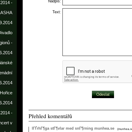
Nadpis:
 2014 -
Text:
DASHA
9.2014
Divadlo
gionů -
6.2014
iánské
enádní
.6.2014
 Hořice
6.2014
.2014 -
Přehled komentářů
cert v
lГҐrhГ¶ga stГ¶vlar med snГ¶rning munhea.se
(
munhea.s