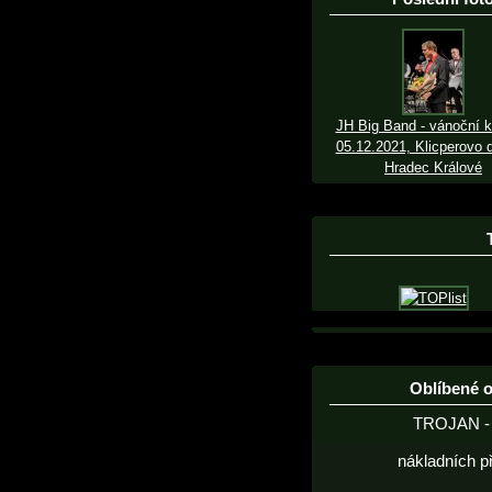
JH Big Band - vánoční k
05.12.2021, Klicperovo d
Hradec Králové
Oblíbené 
TROJAN - 
nákladních p