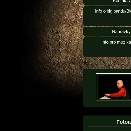
Kontakt/
Info o big bandu/B
Nahrávky
Info pro muzik
Foto