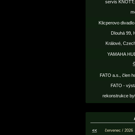
servis KNOTT; 
m
Klicperovo divadlo 
Dlouhá 99, 
Králové, Czec
YAMAHA HU
FATO a.s., člen h
FATO - výst
rekonstrukce by
<<
červenec / 2026