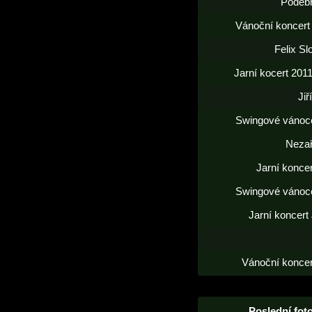
Poděb
Vánoční koncert
Felix S
Jarní kocert 2011
Jiř
Swingové vánoc
Neza
Jarní konce
Swingové vánoc
Jarní koncert
Vánoční koncer
Poslední foto