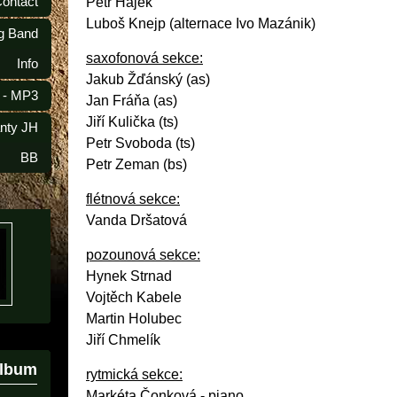
Contact
Petr Hájek
Luboš Knejp (alternace Ivo Mazánik)
ig Band
saxofonová sekce:
Info
Jakub Žďánský (as)
 - MP3
Jan Fráňa (as)
Jiří Kulička (ts)
anty JH
Petr Svoboda (ts)
BB
Petr Zeman (bs)
flétnová sekce:
Vanda Dršatová
pozounová sekce:
Hynek Strnad
Vojtěch Kabele
Martin Holubec
Jiří Chmelík
album
rytmická sekce:
Markéta Čonková - piano