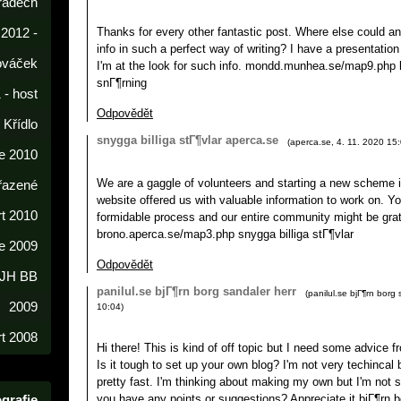
radech
Thanks for every other fantastic post. Where else could an
 2012 -
info in such a perfect way of writing? I have a presentati
lováček
I'm at the look for such info. mondd.munhea.se/map9.php 
snГ¶rning
 - host
Odpovědět
í Křídlo
snygga billiga stГ¶vlar aperca.se
(
aperca.se
,
4. 11. 2020
15
e 2010
We are a gaggle of volunteers and starting a new scheme 
řazené
website offered us with valuable information to work on. 
rt 2010
formidable process and our entire community might be grat
brono.aperca.se/map3.php snygga billiga stГ¶vlar
e 2009
Odpovědět
 JH BB
panilul.se bjГ¶rn borg sandaler herr
(
panilul.se bjГ¶rn borg 
2009
10:04
)
t 2008
Hi there! This is kind of off topic but I need some advice f
Is it tough to set up your own blog? I'm not very techincal b
pretty fast. I'm thinking about making my own but I'm not s
grafie
you have any points or suggestions? Appreciate it bjГ¶rn b